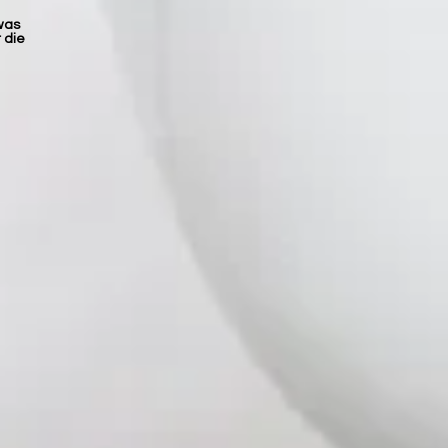
was
 die