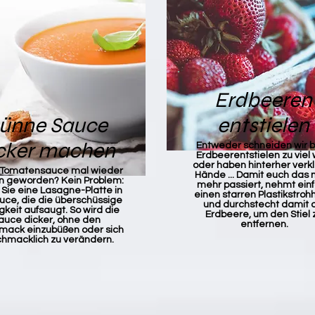
Erdbeeren
ünne Sauce
entstielen
cker machen
Entweder schneiden wir 
Erdbeerentstielen zu viel
oder haben hinterher verk
e Tomatensauce mal wieder
Hände ... Damit euch das n
n geworden? Kein Problem:
mehr passiert, nehmt ein
Sie eine Lasagne-Platte in
einen starren Plastikstro
uce, die die überschüssige
und durchstecht damit 
gkeit aufsaugt. So wird die
Erdbeere, um den Stiel 
auce dicker, ohne den
entfernen.
ack einzubüßen oder sich
hmacklich zu verändern.