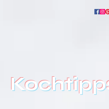
rundteige
Rezepte
Über mich
More
Kochtip