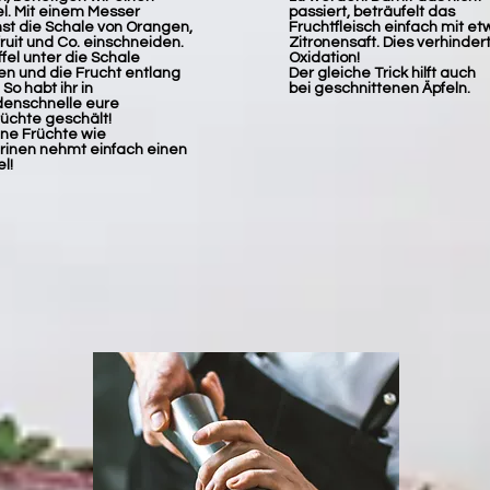
el. Mit einem Messer
passiert, beträufelt das
st die Schale von Orangen,
Fruchtfleisch einfach mit et
ruit und Co. einschneiden.
Zitronensaft. Dies verhindert
fel unter die Schale
Oxidation!
en und die Frucht entlang
Der gleiche Trick hilft auch
 So habt ihr in
bei geschnittenen Äpfeln.
enschnelle eure
rüchte geschält!
ine Früchte wie
inen nehmt einfach einen
l!