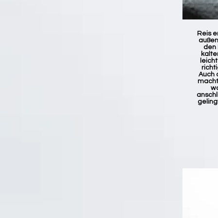
Reis e
außen
den 
kalte
leich
richt
Auch 
macht 
wa
anschl
gelingt