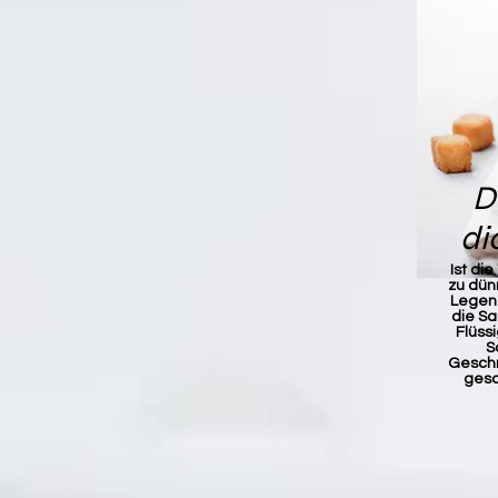
D
di
Ist di
zu dün
Legen 
die Sa
Flüssi
S
Geschm
gesc