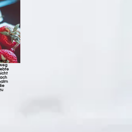
beim
 weg
lebte
icht
fach
hhalm
die
zu