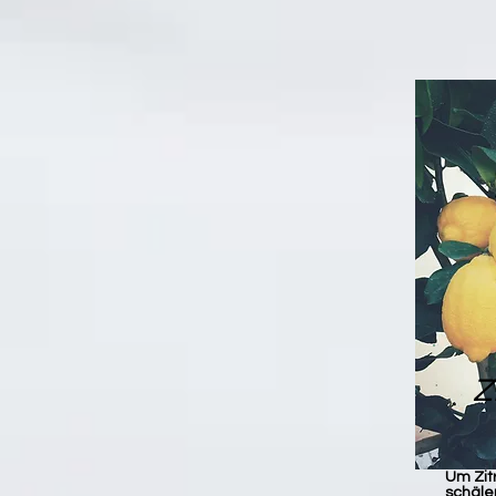
Z
Um Zitr
schäle