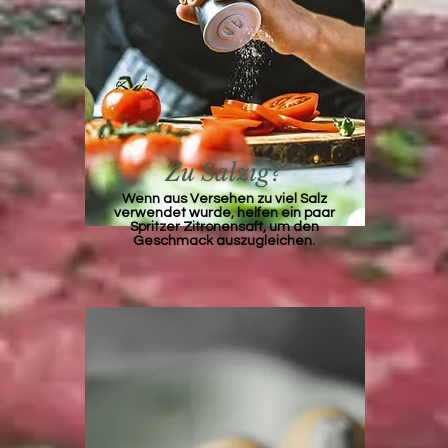
Zu Salzig?
Wenn aus Versehen zu viel Salz
verwendet wurde, helfen ein paar
Spritzer Zitronensaft, um den
Geschmack auszugleichen.