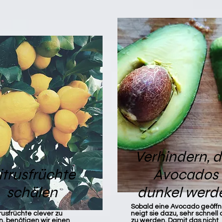
Verhindern, 
itrusfrüchte
Avocados
schälen
dunkel werd
Sobald eine Avocado geöffne
usfrüchte clever zu
neigt sie dazu, sehr schnell
n, benötigen wir einen
zu werden. Damit das nicht