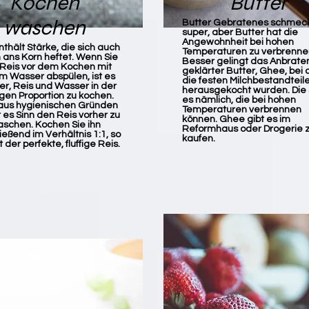
Kochen
Butter
waschen
Butter Gebratenes schmec
super, aber Butter hat die
Angewohnheit bei hohen
nthält Stärke, die sich auch
Temperaturen zu verbrenne
 ans Korn heftet. Wenn Sie
Besser gelingt das Anbrate
Reis vor dem Kochen mit
geklärter Butter, Ghee, bei 
m Wasser abspülen, ist es
die festen Milchbestandteil
ter, Reis und Wasser in der
herausgekocht wurden. Die 
igen Proportion zu kochen.
es nämlich, die bei hohen
aus hygienischen Gründen
Temperaturen verbrennen
es Sinn den Reis vorher zu
können. Ghee gibt es im
schen. Kochen Sie ihn
Reformhaus oder Drogerie 
ießend im Verhältnis 1:1, so
kaufen.
 der perfekte, fluffige Reis.