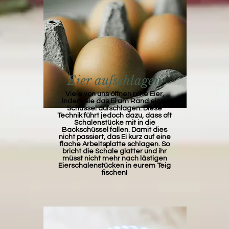
Eier aufschlagen
Viele von uns öffnen rohe Eier,
indem sie das Ei am Rand einer
Schüssel aufschlagen. Diese
Technik führt jedoch dazu, dass oft
Schalenstücke mit in die
Backschüssel fallen. Damit dies
nicht passiert, das Ei kurz auf eine
flache Arbeitsplatte schlagen. So
bricht die Schale glatter und ihr
müsst nicht mehr nach lästigen
Eierschalenstücken in eurem Teig
fischen!