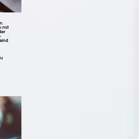
kt
n.
n mit
der
e
sind
zu