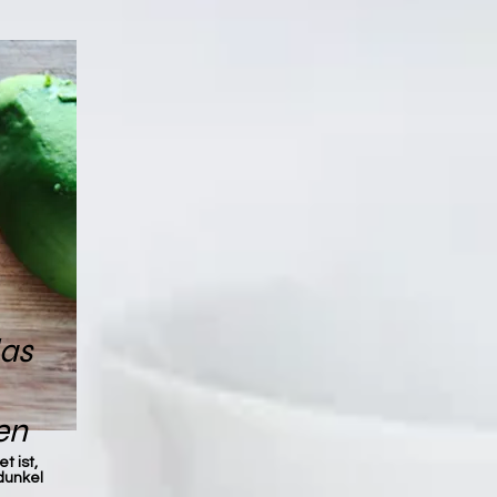
das
en
t ist,
 dunkel