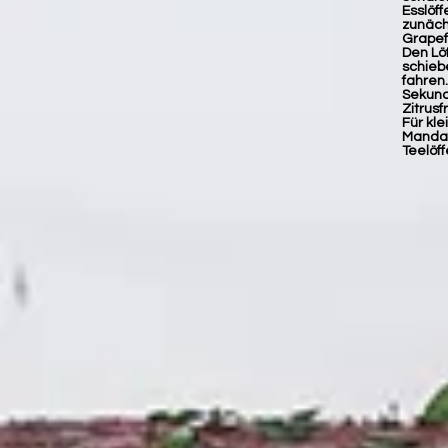
Esslöff
zunäch
Grapef
Den Löf
schieb
fahren.
Sekund
Zitrusf
Für kle
Mandar
Teelöffe