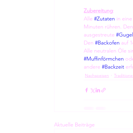
Zubereitung
:
Alle 
#Zutaten
 in eine
Minuten rühren. Den
ausgestreute 
#Gugel
Den 
#Backofen
 auf 
Alle neutralen Öle s
#Muffinförmchen
 od
andere 
#Backzeit
 erf
Nachspeisen
Traditionel
Aktuelle Beiträge