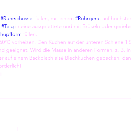
 
#Rührschüssel
 füllen, mit einem 
#Rührgerät
 auf höchster
 
#Teig
 in eine ausgefettete und mit Bröseln oder gerie
hupfform
 füllen.
160°C vorheizen. Den Kuchen auf der unteren Schiene 1 
ind geeignet. Wird die Masse in anderen Formen, z. B. in
er auf einem Backblech als# Blechkuchen gebacken, dann
orderlich!
l