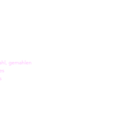
ahl, gemahlen
es
s