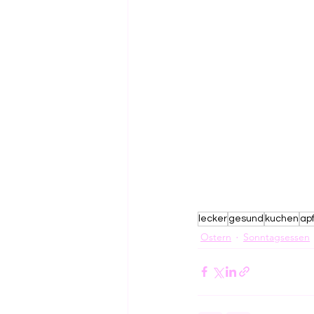
lecker
gesund
kuchen
apf
Ostern
Sonntagsessen