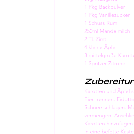
1 Pkg Backpulver
1 Pkg Vanillezucker
1 Schuss Rum
250ml Mandelmilch 
2 TL Zimt
4 kleine Äpfel
3 mittelgroße Karott
1 Spritzer Zitrone
Zubereitun
Karotten und Äpfel s
Eier trennen. Eidott
Schnee schlagen. Meh
vermengen. Anschlie
Karotten hinzufügen
in eine befette Kast