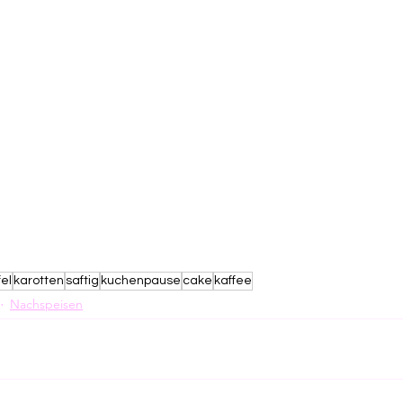
el
karotten
saftig
kuchenpause
cake
kaffee
Nachspeisen