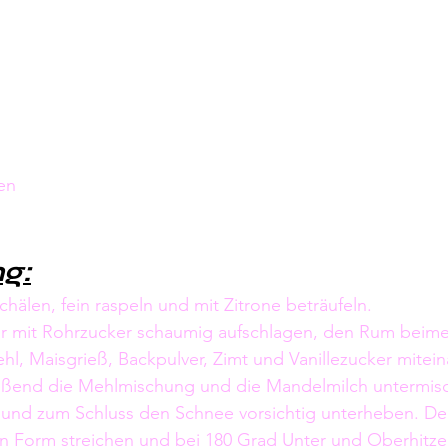
en
g:
chälen, fein raspeln und mit Zitrone beträufeln.
er mit Rohrzucker schaumig aufschlagen, den Rum beimen
l, Maisgrieß, Backpulver, Zimt und Vanillezucker mitein
ßend die Mehlmischung und die Mandelmilch untermisc
 und zum Schluss den Schnee vorsichtig unterheben. De
en Form streichen und bei 180 Grad Unter und Oberhitze 