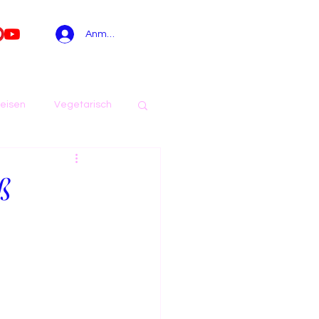
Anmelden
eisen
Vegetarisch
Sommer
ß
Aufstriche
i