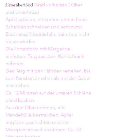
Ofen auf 180 Grad vorheizen ( Ober 
diabetikerfood
und Unterhitze) 
Äpfel schälen, entkernen und in feine 
Scheiben schneiden und sofort mit 
Zitronensaft beträufeln, damit sie nicht 
braun werden.
Die Tortenform mit Margarine 
einfetten. Teig aus dem Kühlschrank 
nehmen.
Den Teig mit den Händen verteilen, bis 
zum Rand und mehrmals mit der Gabel 
einstechen.
Ca. 12 Minuten auf der unteren Schiene 
blind backen.
Aus den Ofen nehmen, mit 
Mandelfülle bestreichen, Äpfel 
ringförmig schichten und mit 
Marzipanstreusel bestreuen. Ca. 50 
Minuten backen.