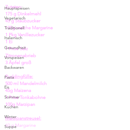
Zutaten: 
Hauptspeisen
175 g Dinkelmehl
Vegetarisch
45 g Staubzucker
120g weiche Margarine
Traditionell
1 Pkg Vanillezucker
Italienisch
1 Ei 
Gesundheit
1 Prise Salz
Zitronenabrieb 
Vorspeisen
3 Äpfel groß
Backwaren
Puddingfülle:
Pasta
500 ml Mandelmilch
Eis
45g Maizena
Sommer
1 Prise Tonkabohne
100g Marzipan
Kuchen
Winter
Marzipanstreusel:
60 g Margarine
Suppe