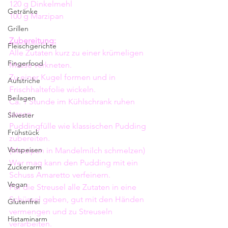
120 g Dinkelmehl
Getränke
100 g Marzipan
Grillen
Zubereitung:
Fleischgerichte
Alle Zutaten kurz zu einer krümeligen 
Fingerfood
Masse verkneten.
Zu einer Kugel formen und in 
Aufstriche
Frischhaltefolie wickeln.
Beilagen
Ca. 1 Stunde im Kühlschrank ruhen 
lassen.
Silvester
Puddingfülle wie klassischen Pudding 
Frühstück
zubereiten.
Vorspeisen
(Marzipan in Mandelmilch schmelzen) 
Wer mag kann den Pudding mit ein 
Zuckerarm
Schuss Amaretto verfeinern. 
Vegan
Für die Streusel alle Zutaten in eine 
Schüssel geben, gut mit den Händen 
Glutenfrei
vermengen und zu Streuseln 
Histaminarm
verarbeiten.