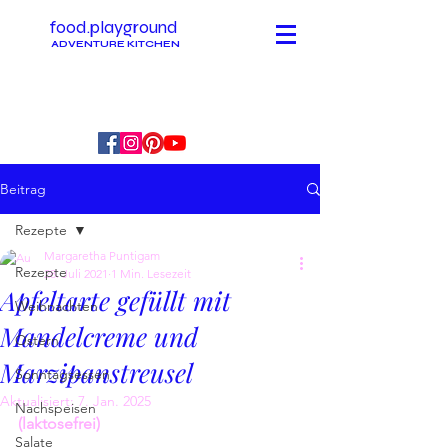
food.playground
ADVENTURE KITCHEN
Beitrag
Rezepte
Margaretha Puntigam
Rezepte
28. Juli 2021
1 Min. Lesezeit
Apfeltarte gefüllt mit
Weihnachten
Mandelcreme und
Ostern
Marzipanstreusel
Sonntagsessen
Aktualisiert:
7. Jan. 2025
Nachspeisen
(laktosefrei)
Salate