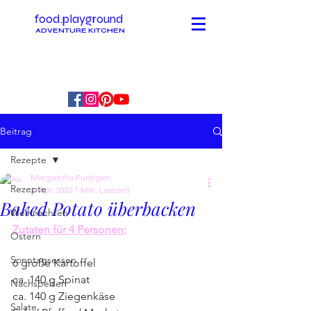
food.playground
ADVENTURE KITCHEN
Beitrag
Rezepte
Margaretha Puntigam
Rezepte
2. Apr. 2020
1 Min. Lesezeit
Baked Potato überbacken
Weihnachten
Zutaten für 4 Personen:
Ostern
Sonntagsessen
6 große Kartoffel
ca. 140 g Spinat
Nachspeisen
ca. 140 g Ziegenkäse
Salate