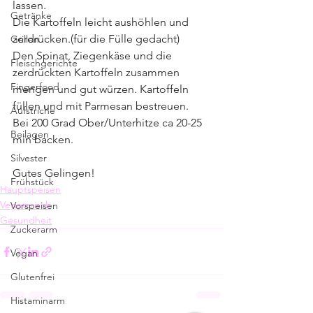
lassen.
Getränke
Die Kartoffeln leicht aushöhlen und 
zerdrücken.(für die Fülle gedacht)
Grillen
Den Spinat, Ziegenkäse und die 
Fleischgerichte
zerdrückten Kartoffeln zusammen 
Fingerfood
mengen und gut würzen. Kartoffeln 
füllen und mit Parmesan bestreuen.
Aufstriche
Bei 200 Grad Ober/Unterhitze ca 20-25 
Beilagen
min backen.
Silvester
Gutes Gelingen!
Frühstück
Hauptspeisen
Vegetarisch
Vorspeisen
Gesundheit
Zuckerarm
Vegan
Glutenfrei
Histaminarm