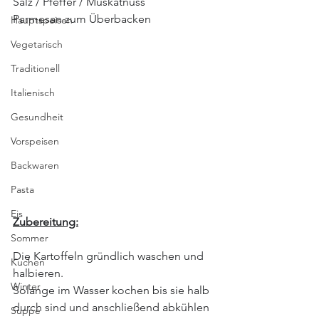
Salz / Pfeffer / Muskatnuss
Parmesan zum Überbacken
Hauptspeisen
Vegetarisch
Traditionell
Italienisch
Gesundheit
Vorspeisen
Backwaren
Pasta
Eis
Zubereitung:
Sommer
Die Kartoffeln gründlich waschen und 
Kuchen
halbieren.
Winter
Solange im Wasser kochen bis sie halb 
durch sind und anschließend abkühlen 
Suppe