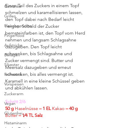
Einen Teil des Zuckers in einem Topf 
Getränke
schmelzen und karamellisieren lassen, 
Grillen
den Topf dabei nach Bedarf leicht 
Fleischgerichte
neigen. Sobald der Zucker 
bernsteinfarben ist, den Topf vom Herd 
Fingerfood
nehmen und langsam Schlagsahne 
Aufstriche
dazugeben. Den Topf leicht 
schwenken, bis Schlagsahne und 
Beilagen
Zucker vermengt sind. Butter und 
Silvester
Meersalz dazugeben und erneut 
schwenken, bis alles vermengt ist. 
Frühstück
Karamell in eine kleine Schüssel geben 
Vorspeisen
und abkühlen lassen.
Zuckerarm
Schritt 2/6
Vegan
50 g 
Haselnüsse
 – 1 EL 
Kakao
 – 40 g 
Glutenfrei
Butter
 – 1⁄4 TL Salz 
Histaminarm