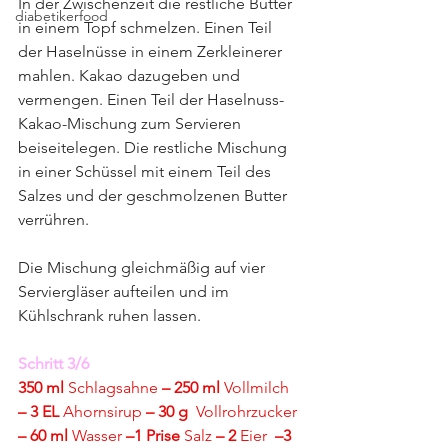
In der Zwischenzeit die restliche Butter 
diabetikerfood
in einem Topf schmelzen. Einen Teil 
der Haselnüsse in einem Zerkleinerer 
mahlen. Kakao dazugeben und 
vermengen. Einen Teil der Haselnuss-
Kakao-Mischung zum Servieren 
beiseitelegen. Die restliche Mischung 
in einer Schüssel mit einem Teil des 
Salzes und der geschmolzenen Butter 
verrühren.
Die Mischung gleichmäßig auf vier 
Serviergläser aufteilen und im 
Kühlschrank ruhen lassen.
Schritt 3/6
350 ml 
Schlagsahne
 – 250 ml 
Vollmilch
– 3 EL 
Ahornsirup
 – 30 g  
Vollrohrzucker
– 60 ml 
Wasser
 –1 Prise 
Salz
 – 2 
Eier
  –3 