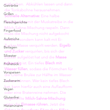
mitkochen.  Abkühlen lassen und dann 
Getränke
die Tonkabohne herausnehmen.
Grillen
Schnelle Alternative:
 Eine halbe 
Tonkabohne mit der Muskatreibe in die 
Fleischgerichte
Milch-Sahne-Mischung raspeln. Dann 
Fingerfood
muss die Mischung nicht aufgekocht 
Aufstriche
werden, sondern kann kalt mit Ei-
Zucker-Masse verquirlt werden. 
Eigelb 
Beilagen
und Zucker
 verquirlen, bis sich der 
Silvester
Zucker aufgelöst hat und die 
Masse 
schaumig
 ist. Ein tiefes 
Blech mit 
Frühstück
Wasser füllen
, sodass die Förmchen für 
Vorspeisen
die Créme Brulée zur Hälfte im Wasser 
Zuckerarm
stehen können. Wer kein tiefes Blech 
hat, kann hierfür auch eine Auflaufform 
Vegan
oder eine Bratenreine nehmen. Die 
Glutenfrei
abgekühlte 
Milch-Sahne-Mischung
unter die 
Eimasse rühren. 
Jetzt die 
Histaminarm