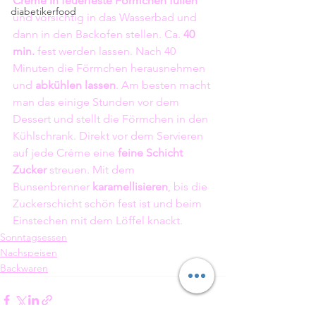
Crème in feuerfeste Förmchen füllen
diabetikerfood
und vorsichtig in das Wasserbad und 
dann in den Backofen stellen. Ca. 
40 
min.
 fest werden lassen. Nach 40 
Minuten die Förmchen herausnehmen 
und 
abkühlen lassen
. Am besten macht 
man das einige Stunden vor dem 
Dessert und stellt die Förmchen in den 
Kühlschrank. Direkt vor dem Servieren 
auf jede Créme eine 
feine Schicht 
Zucker
 streuen. Mit dem 
Bunsenbrenner 
karamellisieren
, bis die 
Zuckerschicht schön fest ist und beim 
Einstechen mit dem Löffel knackt.
Sonntagsessen
Nachspeisen
Backwaren