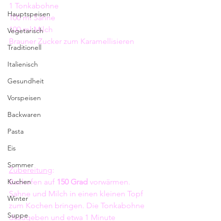
1 Tonkabohne
Hauptspeisen
100 ml Sahne
100 ml Milch
Vegetarisch
Brauner Zucker zum Karamellisieren
Traditionell
Italienisch
Gesundheit
Vorspeisen
Backwaren
Pasta
Eis
Sommer
Zubereitung
:
Kuchen
Backofen auf 
150 Grad
 vorwärmen.
Sahne und Milch in einen kleinen Topf 
Winter
zum Kochen bringen. Die Tonkabohne 
Suppe
dazugeben und etwa 1 Minute 