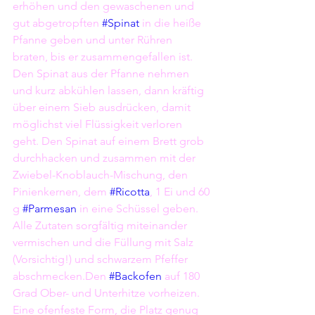
erhöhen und den gewaschenen und 
gut abgetropften 
#Spinat
 in die heiße 
Pfanne geben und unter Rühren 
braten, bis er zusammengefallen ist. 
Den Spinat aus der Pfanne nehmen 
und kurz abkühlen lassen, dann kräftig 
über einem Sieb ausdrücken, damit 
möglichst viel Flüssigkeit verloren 
geht. Den Spinat auf einem Brett grob 
durchhacken und zusammen mit der 
Zwiebel-Knoblauch-Mischung, den 
Pinienkernen, dem 
#Ricotta
, 1 Ei und 60 
g 
#Parmesan
 in eine Schüssel geben. 
Alle Zutaten sorgfältig miteinander 
vermischen und die Füllung mit Salz 
(Vorsichtig!) und schwarzem Pfeffer 
abschmecken.Den 
#Backofen
 auf 180 
Grad Ober- und Unterhitze vorheizen. 
Eine ofenfeste Form, die Platz genug 