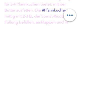
für 3-4 Pfannkuchen bietet, mit der 
Butter ausfetten. Die 
#Pfannkuchen
mittig mit 2-3 EL der Spinat-Ricotta-
Füllung befüllen, einklappen und in 
die Form legen. Mit dem zerbröckelten 
#Feta
 belegen und im Ofen für ca. 10 - 
15 Minuten gratinieren lassen, bis der 
Feta leicht zu bräunen anfängt.
Hauptspeisen
Vegetarisch
Italienisch
Alle ansehen
Aktuelle Beiträge