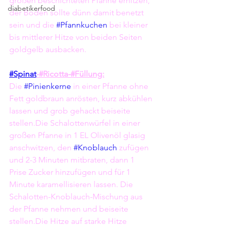
großen beschichteten Pfanne erhitzen, 
diabetikerfood
der Boden sollte dünn damit benetzt 
sein und die 
#Pfannkuchen
 bei kleiner 
bis mittlerer Hitze von beiden Seiten 
goldgelb ausbacken.
#Spinat
-#Ricotta-#Füllung:
Die 
#Pinienkerne
 in einer Pfanne ohne 
Fett goldbraun anrösten, kurz abkühlen 
lassen und grob gehackt beiseite 
stellen.Die Schalottenwürfel in einer 
großen Pfanne in 1 EL Olivenöl glasig 
anschwitzen, den 
#Knoblauch
 zufügen 
und 2-3 Minuten mitbraten, dann 1 
Prise Zucker hinzufügen und für 1 
Minute karamellisieren lassen. Die 
Schalotten-Knoblauch-Mischung aus 
der Pfanne nehmen und beiseite 
stellen.Die Hitze auf starke Hitze 