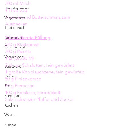
300 ml Milch
Hauptspeisen
1 Prise Salz
Ausreichend Butterschmalz zum 
Vegetarisch
Ausbacken
Traditionell
Italienisch
Spinat-Ricotta-Füllung:
250 g Blattspinat
Gesundheit
300 g Ricotta
Vorspeisen
1 Ei (Größe M)
2 kleine Schalotten, fein gewürfelt
Backwaren
1 große Knoblauchzehe, fein gewürfelt
Pasta
50 g Pinienkernen
60 g Parmesan
Eis
100 g Fetakäse, zerbröckelt
Sommer
Salz, schwarzer Pfeffer und Zucker
Kuchen
Winter
Suppe