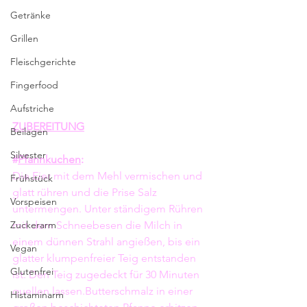
Getränke
Grillen
Fleischgerichte
Fingerfood
Aufstriche
ZUBEREITUNG
Beilagen
Silvester
#
Pfannkuchen
:
Die Eier mit dem Mehl vermischen und 
Frühstück
glatt rühren und die Prise Salz 
Vorspeisen
untermengen. Unter ständigem Rühren 
Zuckerarm
mit dem Schneebesen die Milch in 
einem dünnen Strahl angießen, bis ein 
Vegan
glatter klumpenfreier Teig entstanden 
Glutenfrei
ist. Den Teig zugedeckt für 30 Minuten 
quellen lassen.Butterschmalz in einer 
Histaminarm