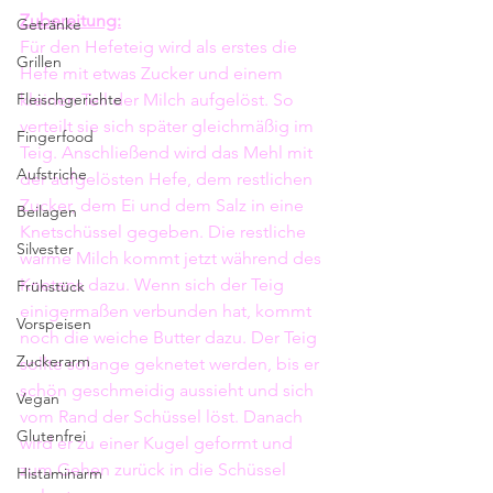
Zubereitung:
Getränke
Für den Hefeteig wird als erstes die 
Grillen
Hefe mit etwas Zucker und einem 
Fleischgerichte
kleinen Teil der Milch aufgelöst. So 
verteilt sie sich später gleichmäßig im 
Fingerfood
Teig. Anschließend wird das Mehl mit 
Aufstriche
der aufgelösten Hefe, dem restlichen 
Zucker, dem Ei und dem Salz in eine 
Beilagen
Knetschüssel gegeben. Die restliche 
Silvester
warme Milch kommt jetzt während des 
Knetens dazu. Wenn sich der Teig 
Frühstück
einigermaßen verbunden hat, kommt 
Vorspeisen
noch die weiche Butter dazu. Der Teig 
Zuckerarm
sollte solange geknetet werden, bis er 
schön geschmeidig aussieht und sich 
Vegan
vom Rand der Schüssel löst. Danach 
Glutenfrei
wird er zu einer Kugel geformt und 
zum Gehen zurück in die Schüssel 
Histaminarm