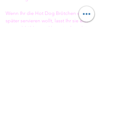
Wenn Ihr die Hot Dog Brötchen erst 
später servieren wollt, lasst Ihr sie erst 
etwas abkühlen und legt sie danach in 
eine Frischhaltebeutel.
Backwaren
Sommer
Grillen
Alle ansehen
Aktuelle Beiträge