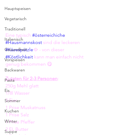
Hauptspeisen
Vegetarisch
Traditionell
Eine typisch 
#österreichiche
Italienisch
#Hausmannskost
 sind die leckeren 
Gesundheit
#Käsespätzle
🥘 - von dieser 
#Köstlichkeit
 kann man einfach nicht 
Vorspeisen
genug bekommen 😋
Backwaren
Zutaten für 2-3 Personen
:
Pasta
250g Mehl glatt
Eis
1/8l Wasser 
3 Eier 
Sommer
1 Prise Muskatnuss
Kuchen
1 Prise Salz 
Winter
1 Prise Pfeffer
2 EL Butter
Suppe