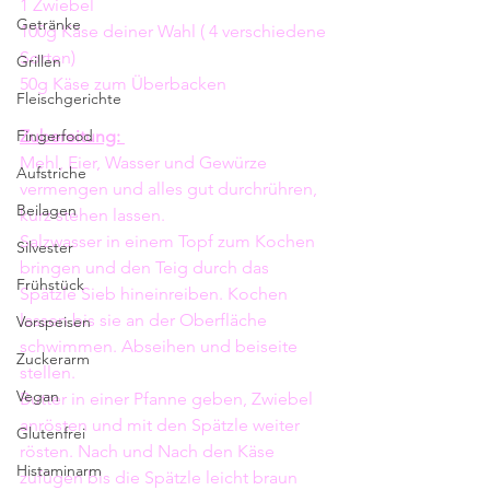
1 Zwiebel
Getränke
100g Käse deiner Wahl ( 4 verschiedene 
Sorten) 
Grillen
50g Käse zum Überbacken
Fleischgerichte
Fingerfood
Zubereitung: 
Mehl, Eier, Wasser und Gewürze 
Aufstriche
vermengen und alles gut durchrühren, 
Beilagen
kurz stehen lassen.
Salzwasser in einem Topf zum Kochen 
Silvester
bringen und den Teig durch das 
Frühstück
Spätzle Sieb hineinreiben. Kochen 
lassen bis sie an der Oberfläche 
Vorspeisen
schwimmen. Abseihen und beiseite 
Zuckerarm
stellen. 
Vegan
Butter in einer Pfanne geben, Zwiebel 
anrösten und mit den Spätzle weiter 
Glutenfrei
rösten. Nach und Nach den Käse 
Histaminarm
zufügen bis die Spätzle leicht braun 