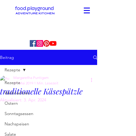
food.playground
ADVENTURE KITCHEN
Beitrag
Rezepte
Margaretha Puntigam
Rezepte
17. Mai 2019
1 Min. Lesezeit
traditionelle Käsespätzle
Weihnachten
Aktualisiert:
3. Apr. 2024
Ostern
Sonntagsessen
Nachspeisen
Salate