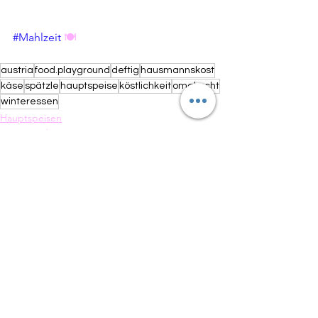
#Mahlzeit
 🍽
austria
food.playground
deftig
hausmannskost
käse
spätzle
hauptspeise
köstlichkeit
omakocht
winteressen
Hauptspeisen
Vegetarisch
Traditionell
Alle ansehen
Aktuelle Beiträge