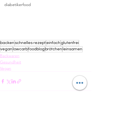
diabetikerfood
backen
schnelles rezept
einfach
glutenfrei
vegan
lowcarb
foodblog
brötchen
leinsamen
Backwaren
Gesundheit
Vegan
Alle ansehen
Aktuelle Beiträge