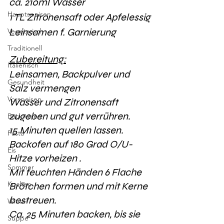
ca. 210ml Wasser 
Hauptspeisen
1 TL Zitronensaft oder Apfelessig
Leinsamen f. Garnierung
Vegetarisch
Traditionell
Zubereitung:
Italienisch
Leinsamen, Backpulver und 
Gesundheit
Salz vermengen
Vorspeisen
Wasser und Zitronensaft 
zugeben und gut verrühren.
Backwaren
15 Minuten quellen lassen. 
Pasta
Backofen auf 180 Grad O/U- 
Eis
Hitze vorheizen .
Sommer
Mit feuchten Händen 6 Flache 
Kuchen
Brötchen formen und mit Kerne 
bestreuen. 
Winter
Ca. 25 Minuten backen, bis sie 
Suppe