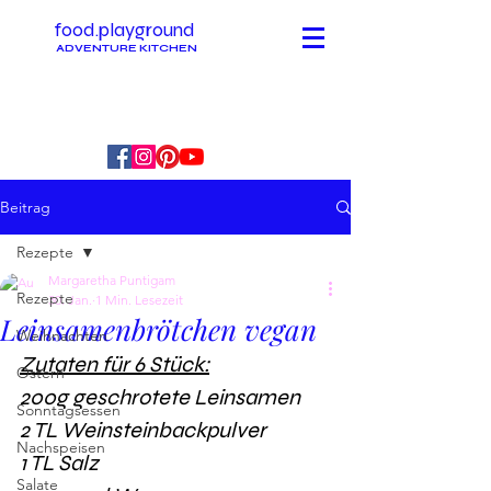
food.playground
ADVENTURE KITCHEN
Beitrag
Rezepte
Margaretha Puntigam
Rezepte
30. Jan.
1 Min. Lesezeit
Leinsamenbrötchen vegan
Weihnachten
Zutaten für 6 Stück:
Ostern
200g geschrotete Leinsamen
Sonntagsessen
2 TL Weinsteinbackpulver
Nachspeisen
1 TL Salz
Salate