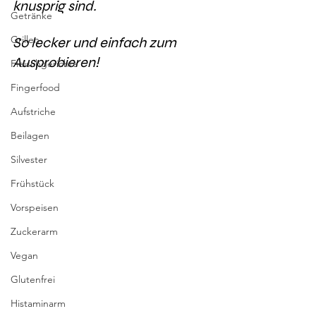
knusprig sind. 
Getränke
Grillen
So lecker und einfach zum 
Ausprobieren! 
Fleischgerichte
Fingerfood
Aufstriche
Beilagen
Silvester
Frühstück
Vorspeisen
Zuckerarm
Vegan
Glutenfrei
Histaminarm