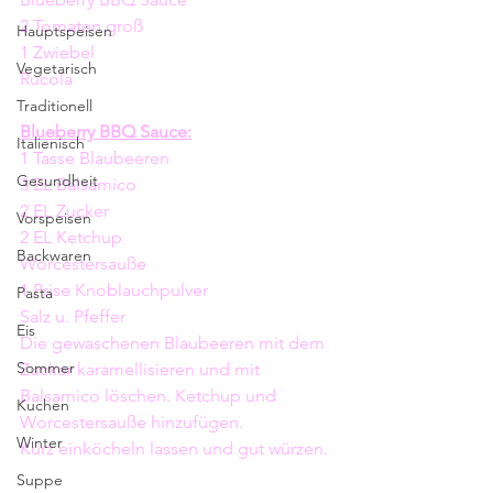
2 Tomaten groß 
Hauptspeisen
1 Zwiebel 
Vegetarisch
Rucola
Traditionell
Blueberry BBQ Sauce:
Italienisch
1 Tasse Blaubeeren
Gesundheit
3 EL Balsamico 
2 EL Zucker
Vorspeisen
2 EL Ketchup 
Backwaren
Worcestersauße 
1 Prise Knoblauchpulver
Pasta
Salz u. Pfeffer
Eis
Die gewaschenen Blaubeeren mit dem 
Sommer
Zucker karamellisieren und mit 
Balsamico löschen. Ketchup und 
Kuchen
Worcestersauße hinzufügen.
Winter
Kurz einköcheln lassen und gut würzen. 
Suppe