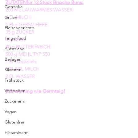
ZUTATENfür 12 Stück Brioche Buns:
Getränke
200 ML LAUWARMES WASSER
4 EL MILCH
Grillen
1 Pkg GERM/ HEFE
Fleischgerichte
35 g ZUCKER
Fingerfood
8 g SALZ
80 g BUTTER WEICH
Aufstriche
500 g MEHL TYP 550
Beilagen
1 EI Zusätzlich: 
1 EI 2 EL MILCH
Silvester
2 EL WASSER
Frühstück
Vorspeisen
Zubereitung wie Germteig!
Zuckerarm
Vegan
Glutenfrei
Histaminarm