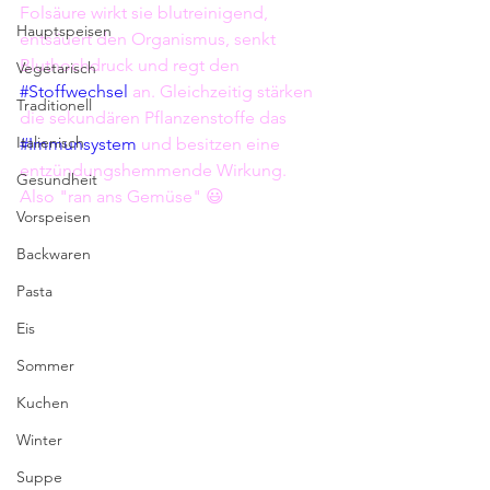
Folsäure wirkt sie blutreinigend, 
Hauptspeisen
entsäuert den Organismus, senkt 
Bluthochdruck und regt den 
Vegetarisch
#Stoffwechsel
 an. Gleichzeitig stärken 
Traditionell
die sekundären Pflanzenstoffe das 
Italienisch
#Immunsystem
 und besitzen eine 
entzündungshemmende Wirkung.
Gesundheit
Also "ran ans Gemüse" 😃
Vorspeisen
Backwaren
Pasta
Eis
Sommer
Kuchen
Winter
Suppe