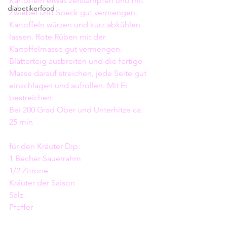
Kartoffeln etwas zerstampfen und mit 
diabetikerfood
Zwiebel und Speck gut vermengen.
Kartoffeln würzen und kurz abkühlen 
lassen. Rote Rüben mit der 
Kartoffelmasse gut vermengen. 
Blätterteig ausbreiten und die fertige 
Masse darauf streichen, jede Seite gut 
einschlagen und aufrollen. Mit Ei 
bestreichen. 
Bei 200 Grad Ober und Unterhitze ca. 
25 min 
für den Kräuter Dip: 
1 Becher Sauerrahm 
1/2 Zitrone 
Kräuter der Saison 
Salz 
Pfeffer