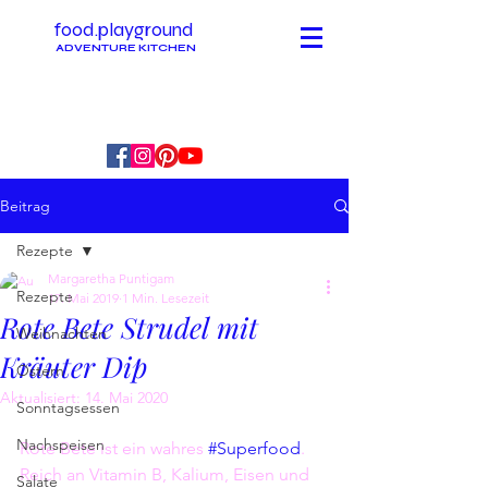
food.playground
ADVENTURE KITCHEN
Beitrag
Rezepte
Margaretha Puntigam
Rezepte
17. Mai 2019
1 Min. Lesezeit
Rote Bete Strudel mit
Weihnachten
Kräuter Dip
Ostern
Aktualisiert:
14. Mai 2020
Sonntagsessen
Nachspeisen
Rote Bete ist ein wahres 
#Superfood
. 
Reich an Vitamin B, Kalium, Eisen und 
Salate