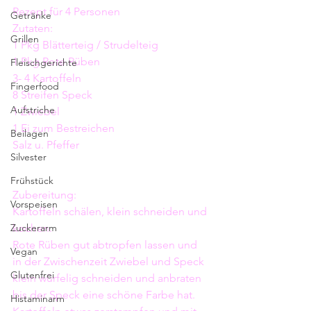
Rezept für 4 Personen 
Getränke
Zutaten: 
Grillen
1 Pkg Blätterteig / Strudelteig
1 Pkg Rote Rüben 
Fleischgerichte
3- 4 Kartoffeln 
Fingerfood
8 Streifen Speck 
Aufstriche
1 Zwiebel 
1 Ei zum Bestreichen 
Beilagen
Salz u. Pfeffer
Silvester
Frühstück
Zubereitung: 
Vorspeisen
Kartoffeln schälen, klein schneiden und 
Zuckerarm
kochen.
Rote Rüben gut abtropfen lassen und 
Vegan
in der Zwischenzeit Zwiebel und Speck 
Glutenfrei
klein würfelig schneiden und anbraten 
bis der Speck eine schöne Farbe hat.
Histaminarm