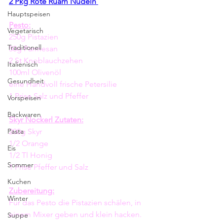
2 Pkg Rote Ruam Nudeln 
Hauptspeisen
Pesto:
Vegetarisch
250g Pistazien
Traditionell
50g Parmesan
2 St Knoblauchzehen
Italienisch
100ml Olivenöl
Gesundheit
eine Handvoll frische Petersilie 
1 Prise Salz und Pfeffer
Vorspeisen
Backwaren
Skyr Nockerl Zutaten:
Pasta
200g Skyr
1/2 Orange 
Eis
1/2 Tl Honig
Sommer
1 Prise Pfeffer und Salz
Kuchen
Zubereitung:
Winter
Für das Pesto die Pistazien schälen, in 
einem Mixer geben und klein hacken. 
Suppe