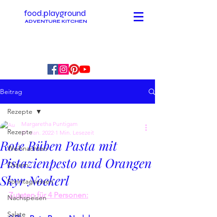
food.playground
ADVENTURE KITCHEN
Beitrag
Rezepte
Margaretha Puntigam
Rezepte
27. Jan. 2022
1 Min. Lesezeit
Rote Rüben Pasta mit
Weihnachten
Pistazienpesto und Orangen
Ostern
Skyr Nockerl
Sonntagsessen
Zutaten für 4 Personen:
Nachspeisen
Salate