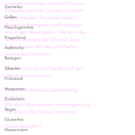
Knoblauch schälen, ebenfalls hacken. 
Getränke
Petersilie waschen, trocken schütteln 
Grillen
und schneiden. Parmesan reiben. 
Petersilie, Parmesan und Knoblauch 
Fleischgerichte
mit in den Mixer geben. Während des 
Fingerfood
Mixens langsam das Olivenöl dazu 
laufen lassen. Mit Salz und Pfeffer 
Aufstriche
würzig abschmecken.
Beilagen
Silvester
Skyr mit Honig und Orangensaft gut 
verrühren und würzen.
Frühstück
Vorspeisen
Pasta nach Verpackungsanleitung 
kochen! 
Zuckerarm
Mit den Pistazienpesto vermengen und 
Vegan
mit einem Skyr Nockerl servieren.
Glutenfrei
Guten Appetit!!! 
Histaminarm