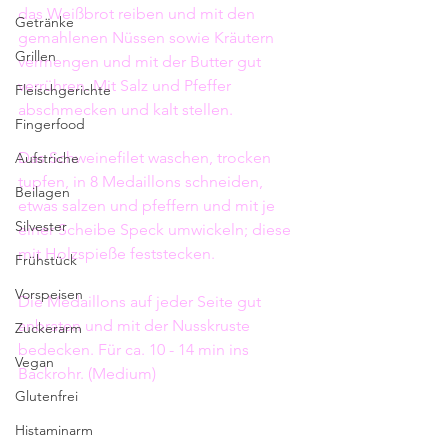
das Weißbrot reiben und mit den 
Getränke
gemahlenen Nüssen sowie Kräutern 
Grillen
vermengen und mit der Butter gut 
verrühren. Mit Salz und Pfeffer 
Fleischgerichte
abschmecken und kalt stellen.
Fingerfood
Das Schweinefilet waschen, trocken 
Aufstriche
tupfen, in 8 Medaillons schneiden, 
Beilagen
etwas salzen und pfeffern und mit je 
Silvester
einer Scheibe Speck umwickeln; diese 
mit Holzspieße feststecken.
Frühstück
Vorspeisen
Die Medaillons auf jeder Seite gut 
anbraten und mit der Nusskruste 
Zuckerarm
bedecken. Für ca. 10 - 14 min ins 
Vegan
Backrohr. (Medium) 
Glutenfrei
Histaminarm