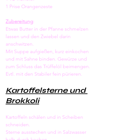
1 Prise Orangenzeste 
Zubereitung
: 
Etwas Butter in der Pfanne schmelzen 
lassen und den Zwiebel darin 
anschwitzen.
Mit Suppe aufgießen, kurz einkochen 
und mit Sahne binden. Gewürze und 
zum Schluss das Trüffelöl beimengen. 
Evtl. mit den Stabiler fein pürieren.  
Kartoffelsterne und 
Brokkoli
Kartoffeln schälen und in Scheiben 
schneiden. 
Sterne ausstechen und in Salzwasser 
halb durch kochen.