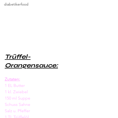
diabetikerfood
Trüffel-
Orangensauce:
Zutaten:
1 EL Butter
1 kl. Zwiebel 
150 ml Suppe 
Schuss Sahne 
Salz u. Pfeffer
1 TL Trüffelöl