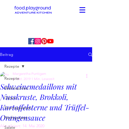
food.playground
ADVENTURE KITCHEN
Beitrag
Rezepte
Margaretha Puntigam
Rezepte
8. Okt. 2019
1 Min. Lesezeit
Schweinemedaillons mit
Weihnachten
Nusskruste, Brokkoli,
Ostern
Kartoffelsterne und Trüffel-
Sonntagsessen
Orangensauce
Nachspeisen
Aktualisiert:
14. Mai 2020
Salate