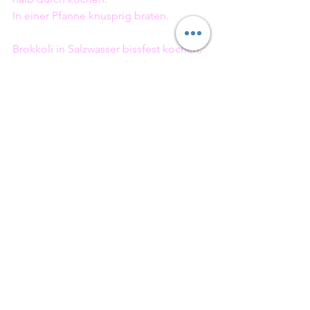
In einer Pfanne knusprig braten. 
Brokkoli in Salzwasser bissfest kochen. 
Wer mag kann den Brokkoli mit Butter 
und Bröseln verfeinern.
Weihnachten
Sonntagsessen
Hauptspeisen
Alle ansehen
Aktuelle Beiträge