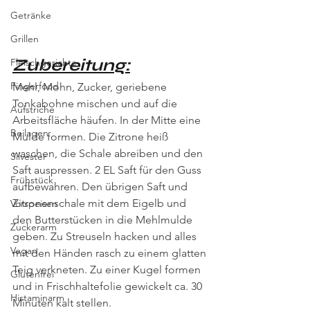
Getränke
Grillen
Zubereitung:
Fleischgerichte
Fingerfood
Mehl, Mohn, Zucker, geriebene 
Tonkabohne mischen und auf die 
Aufstriche
Arbeitsfläche häufen. In der Mitte eine 
Beilagen
Mulde formen. Die Zitrone heiß 
waschen, die Schale abreiben und den 
Silvester
Saft auspressen. 2 EL Saft für den Guss 
Frühstück
aufbewahren. Den übrigen Saft und 
Zitronenschale mit dem Eigelb und 
Vorspeisen
den Butterstücken in die Mehlmulde 
Zuckerarm
geben. Zu Streuseln hacken und alles 
Vegan
mit den Händen rasch zu einem glatten 
Teig verkneten. Zu einer Kugel formen 
Glutenfrei
und in Frischhaltefolie gewickelt ca. 30 
Histaminarm
Minuten kalt stellen.