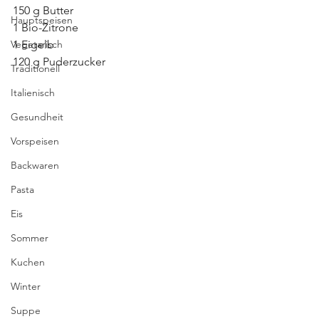
150 g Butter
Hauptspeisen
1 Bio-Zitrone
Vegetarisch
1 Eigelb
120 g Puderzucker
Traditionell
Italienisch
Gesundheit
Vorspeisen
Backwaren
Pasta
Eis
Sommer
Kuchen
Winter
Suppe