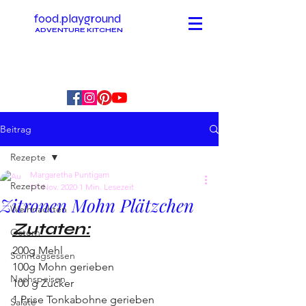
food.playground
ADVENTURE KITCHEN
Beitrag
Rezepte
Margaretha Puntigam
Rezepte
17. Nov. 2020
1 Min. Lesezeit
Zitronen Mohn Plätzchen
Weihnachten
Zutaten:
Ostern
200g Mehl
Sonntagsessen
100g Mohn gerieben
Nachspeisen
100 g Zucker
1 Prise Tonkabohne gerieben
Salate