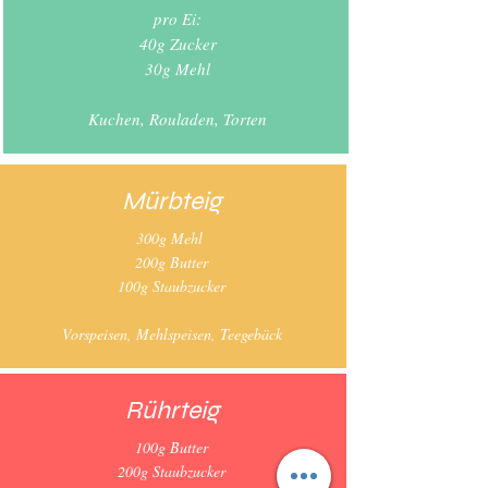
pro Ei:
40g Zucker
30g Mehl
Kuchen, Rouladen, Torten
Mürbteig
300g Mehl
200g Butter
100g Staubzucker
Vorspeisen, Mehlspeisen, Teegebäck
Rührteig
100g Butter
200g Staubzucker