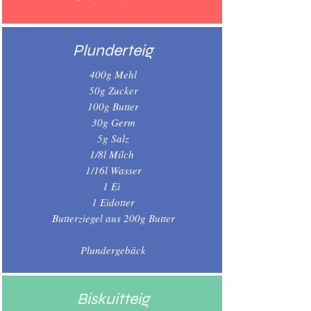
Plunderteig
400g Mehl
50g Zucker
100g Butter
30g Germ
5g Salz
1/8l Milch
1/16l Wasser
1 Ei
1 Eidotter
Butterziegel aus 200g Butter
Plundergebäck
Biskuitteig