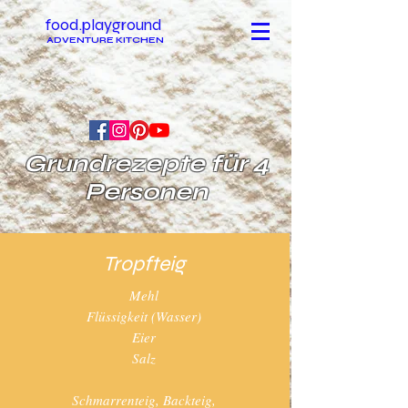
food.playground
ADVENTURE KITCHEN
Grundrezepte für 4
Personen
Tropfteig
Mehl
Flüssigkeit (Wasser)
Eier
Salz
Schmarrenteig, Backteig,