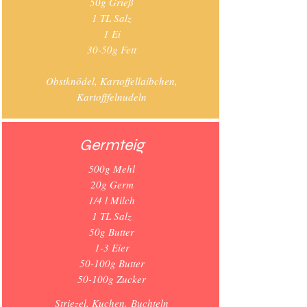
50g Grieß
1 TL Salz
1 Ei
30-50g Fett
Obstknödel, Kartoffellaibchen,
Kartofffelnudeln
Germteig
500g Mehl
20g Germ
1/4 l Milch
1 TL Salz
50g Butter
1-3 Eier
50-100g Butter
50-100g Zucker
Striezel, Kuchen, Buchteln