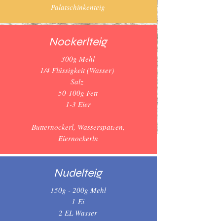
Palatschinkenteig
Nockerlteig
300g Mehl
1/4 Flüssigkeit (Wasser)
Salz
50-100g Fett
1-3 Eier
Butternockerl, Wasserspatzen,
Eiernockerln
Nudelteig
150g - 200g Mehl
1
Ei
2 EL Wasser