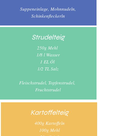
Suppeneinlage, Mohnnudeln,
Schinkenfleckerln
Strudelteig
250g Mehl
1/8 l Wasser
1 EL Öl
1/2 TL Salz
Fleischstrudel, Topfenstrudel,
Fruchtstrudel
Kartoffelteig
400g Kartoffeln
100g Mehl