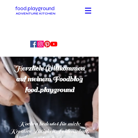
food.playground
ADVENTURE KITCHEN
HerzlichWillkommen
auf meinem Foodblog
food.playground
Kochen bedeutet für mich:
Kreative Tätigkeit, Leidenschaft,