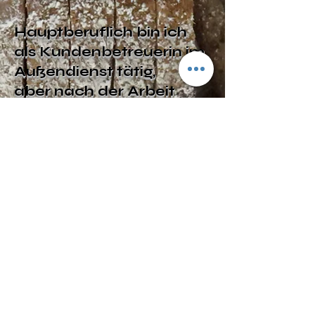
Hauptberuflich bin ich
als Kundenbetreuerin im
Außendienst tätig,
aber nach der Arbeit
wird der Kochlöffel
geschwungen.
Meine große
Leidenschaft für gute
Lebensmittel, Kochen,
Essen und Genießen
habe ich bereits in
meiner Kindheit
entdeckt.
In meiner Küche