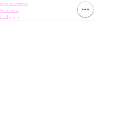
diabetikerfood
Glutenfrei
Zuckerarm
Alle ansehen
Aktuelle Beiträge