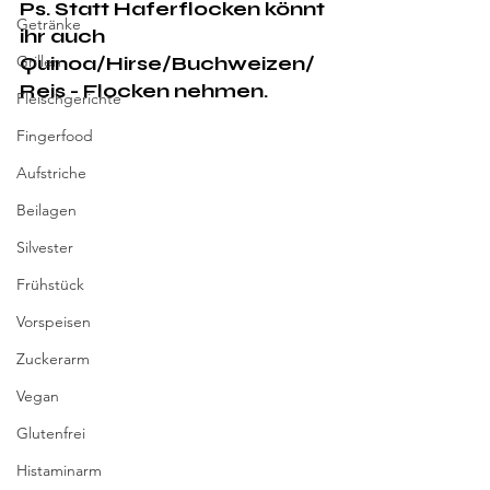
Ps. Statt Haferflocken könnt 
Getränke
ihr auch 
Grillen
Quinoa/Hirse/Buchweizen/
Reis - Flocken nehmen.
Fleischgerichte
Fingerfood
Aufstriche
Beilagen
Silvester
Frühstück
Vorspeisen
Zuckerarm
Vegan
Glutenfrei
Histaminarm