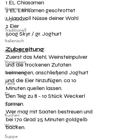
1 EL Chiasamen
Hauptspeisen
2 EL Leinsamen geschrottet
1 Handvoll Nüsse deiner Wahl
Vegetarisch
2 Eier
Traditionell
500g Skyr / gr. Joghurt
Italienisch
Zubereitung
:
Gesundheit
Zuerst das Mehl, Weinsteinpulver 
Vorspeisen
und die trockenen Zutaten 
vermengen, anschließend Joghurt 
Backwaren
und die Eier hinzufügen. ca 10 
Pasta
Minuten quellen lassen.
Eis
Den Teig zu 8 - 10 Stück Weckerl 
formen.
Sommer
Wer mag mit Saaten bestreuen und 
Kuchen
bei 170 Grad 25 Minuten goldgelb 
Winter
backen. 
Suppe