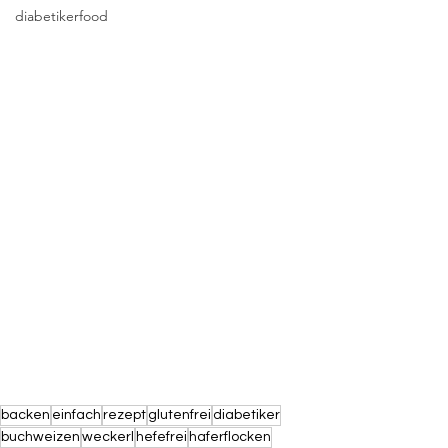
diabetikerfood
backen
einfach
rezept
glutenfrei
diabetiker
buchweizen
weckerl
hefefrei
haferflocken