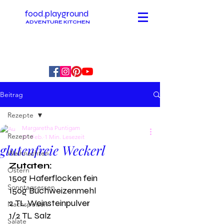
food.playground
ADVENTURE KITCHEN
Beitrag
Rezepte
Margaretha Puntigam
Rezepte
27. Feb.
1 Min. Lesezeit
glutenfreie Weckerl
Weihnachten
Zutaten:
Ostern
150g Haferflocken fein
Sonntagsessen
150g Buchweizenmehl
2 TL Weinsteinpulver 
Nachspeisen
1/2 TL Salz
Salate