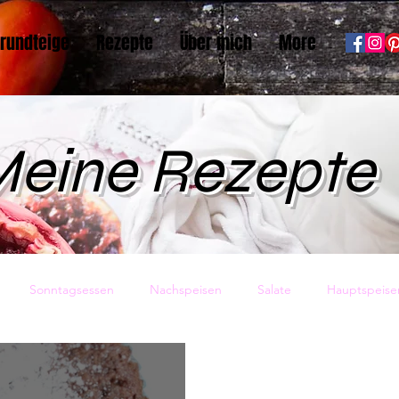
rundteige
Rezepte
Über mich
More
eine Rezepte
Sonntagsessen
Nachspeisen
Salate
Hauptspeise
sundheit
Vorspeisen
Backwaren
Pasta
Eis