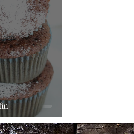
Grillen
Fleischgerichte
Fingerfood
Aufstriche
ckerarm
Vegan
Glutenfrei
fin