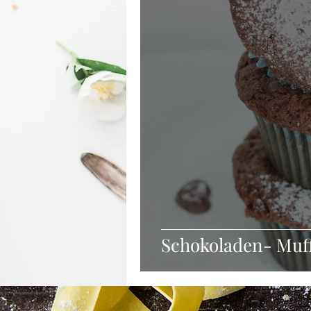
Winter
Suppe
Getränke
Frühstück
Vorspeisen
Zu
Schokoladen- Muf