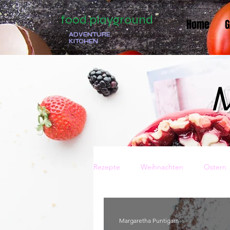
food.playground
Home
G
ADVENTURE
KITCHEN
M
Rezepte
Weihnachten
Ostern
Traditionell
Italienisch
Ge
Margaretha Puntigam