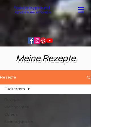
food.playground
ADVENTURE KITCHEN
Meine Rezepte
Rezepte
Zuckerarm
Rezepte
Weihnachten
Ostern
Sonntagsessen