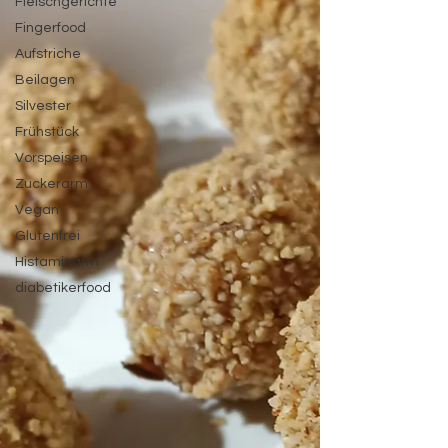
Fleischgerichte
Fingerfood
Aufstriche
Beilagen
Silvester
Frühstück
Vorspeisen
Zuckerarm
Vegan
Glutenfrei
Histaminarm
diabetikerfood