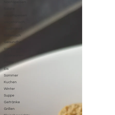
Nachspeisen
Salate
Hauptspeisen
Vegetarisch
Traditionell
Italienisch
Gesundheit
Vorspeisen
Backwaren
Pasta
Eis
Sommer
Kuchen
Winter
Suppe
Getränke
Grillen