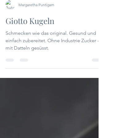
Margaretha Puntigam
Giotto Kugeln
Schmecken wie das original. Gesund und
einfach zubereitet. Ohne Industrie Zucker -
mit Datteln gesüsst.