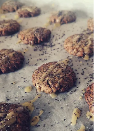
Spekulatius Creme
Zutaten für 2 Gläser a 250g: 200g Spekulatius
100g Kondensmilch 75g brauner Zucker 50g
Butter 1 TL Zimt 1 Prise Nelken gemahlen...