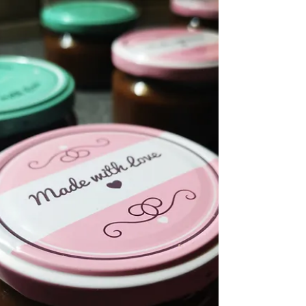
Bratapfellikör
Zutaten für 2,5l Likör: 1,5 l Apfelsaft 350ml
Weißwein 100ml Amaretto 500ml Weinbrand
150g weißer Zucker 50g brauner Zucker 2
Stangen...