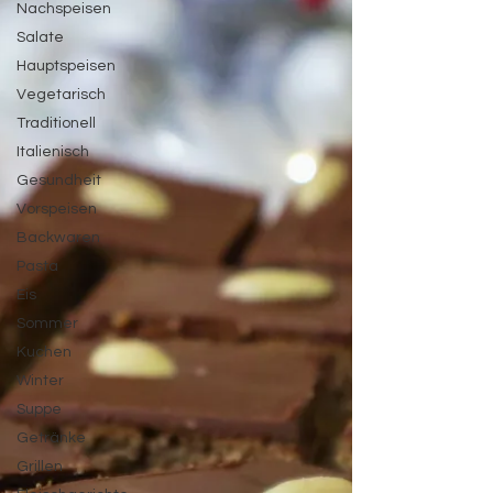
Nachspeisen
Salate
Hauptspeisen
Vegetarisch
Traditionell
Italienisch
Gesundheit
Vorspeisen
Backwaren
Pasta
Eis
Sommer
Kuchen
Winter
Suppe
Getränke
Grillen