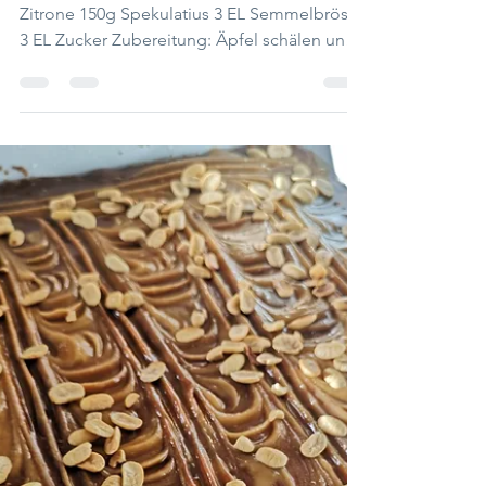
Margaretha Puntigam
Apfel Spekulatius Strudel
Zutaten : 1 Pkg Blätterteig 1kg Äpfel 1
Zitrone 150g Spekulatius 3 EL Semmelbrösel
3 EL Zucker Zubereitung: Äpfel schälen und
reiben. Mit...