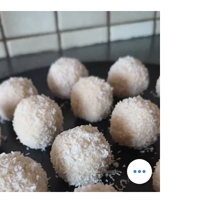
Margaretha Puntigam
Zitronen Mohn Plätzchen
Zutaten: 200g Mehl 100g Mohn gerieben 100
g Zucker 1 Prise Tonkabohne gerieben 150 g
Butter 1 Bio-Zitrone 1 Eigelb 120 g
Puderzucker...