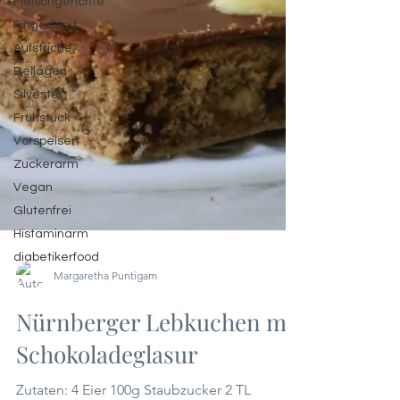
Fleischgerichte
Fingerfood
Aufstriche
Beilagen
Silvester
Frühstück
Vorspeisen
Zuckerarm
Vegan
Glutenfrei
Histaminarm
diabetikerfood
Margaretha Puntigam
Nürnberger Lebkuchen mit
Schokoladeglasur