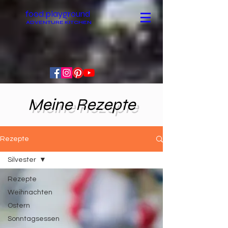
food.playground
ADVENTURE KITCHEN
Meine Rezepte
Rezepte
Silvester
Rezepte
Weihnachten
Ostern
Sonntagsessen