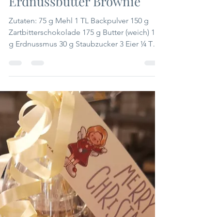
Margaretha Puntigam
Erdnussbutter Brownie
Zutaten: 75 g Mehl 1 TL Backpulver 150 g
Zartbitterschokolade 175 g Butter (weich) 120
g Erdnussmus 30 g Staubzucker 3 Eier ¼ TL
Salz 50...