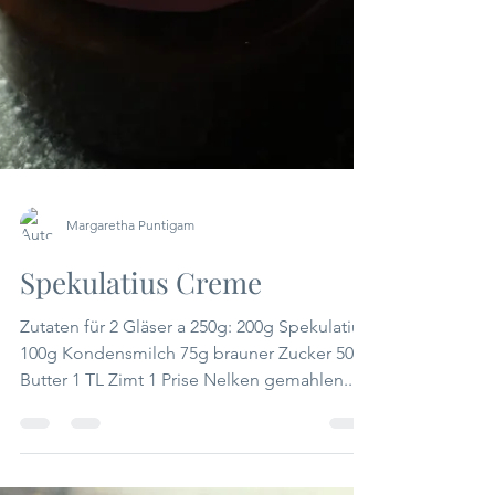
Margaretha Puntigam