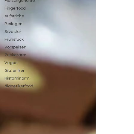
Fleischgerichte
Fingerfood
Aufstriche
Beilagen
Silvester
Frühstück
Vorspeisen
Zuckerarm
Vegan
Glutenfrei
Histaminarm
diabetikerfood