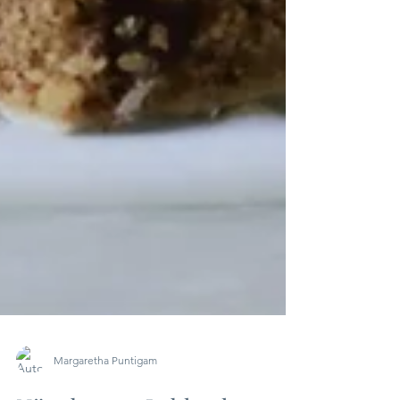
Margaretha Puntigam