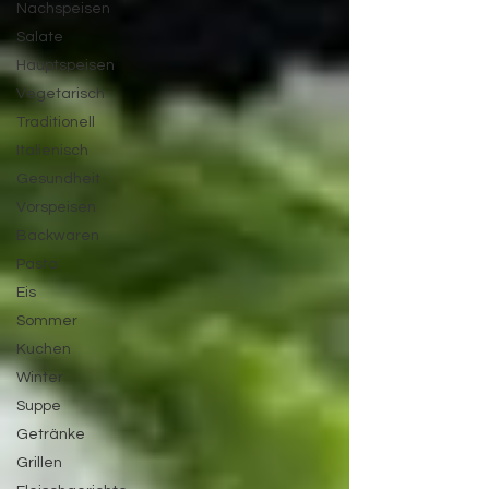
Nachspeisen
Salate
Hauptspeisen
Vegetarisch
Traditionell
Italienisch
Gesundheit
Vorspeisen
Backwaren
Pasta
Eis
Sommer
Kuchen
Winter
Suppe
Getränke
Grillen