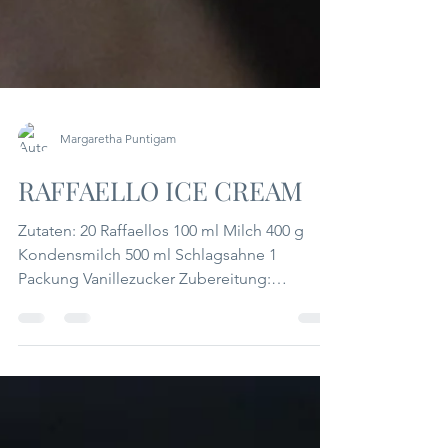
Margaretha Puntigam
RAFFAELLO ICE CREAM
Zutaten: 20 Raffaellos 100 ml Milch 400 g
Kondensmilch 500 ml Schlagsahne 1
Packung Vanillezucker Zubereitung:
Raffaellos klein hacken...