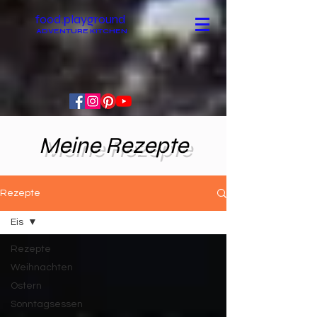
food.playground
ADVENTURE KITCHEN
Meine Rezepte
Rezepte
Eis
Rezepte
Weihnachten
Ostern
Sonntagsessen