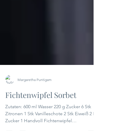
Margaretha Puntigam
Fichtenwipfel Sorbet
Zutaten: 600 ml Wasser 220 g Zucker 6 Stk
Zitronen 1 Stk Vanilleschote 2 Stk Eiweiß 2 EL
Zucker 1 Handvoll Fichtenwipfel