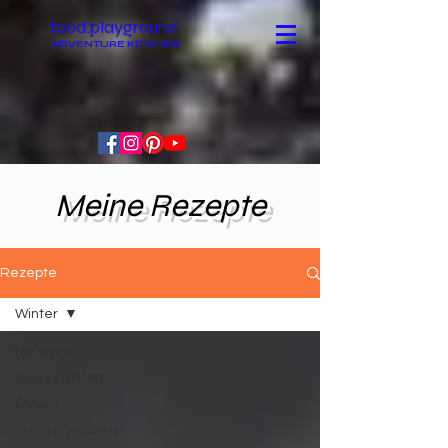
food.playground
ADVENTURE KITCHEN
Meine Rezepte
Rezepte
Winter
Rezepte
Weihnachten
Ostern
Sonntagsessen