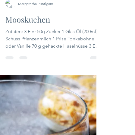
Margaretha Puntigam
Mooskuchen
Zutaten: 3 Eier 50g Zucker 1 Glas Öl (200ml) 1
Schuss Pflanzenmilch 1 Prise Tonkabohne
oder Vanille 70 g gehackte Haselnüsse 3 EL
Kakao entölt 220 g Dinkelmehl glatt 1/2 Pkg.
Weinsteinpulver ca. 100g Spinat passiert
Zubereitung: Das Backrohr auf 180 Grad C
vorheizen. Die Eier trennen und das Eiklar zu
Schnee steif schlagen. Eidotter mit Zucker
schaumig schlagen und vorsichtig nach und
nach das Öl beimengen bis eine helle
schaumige Masse entsteht. Mehl,