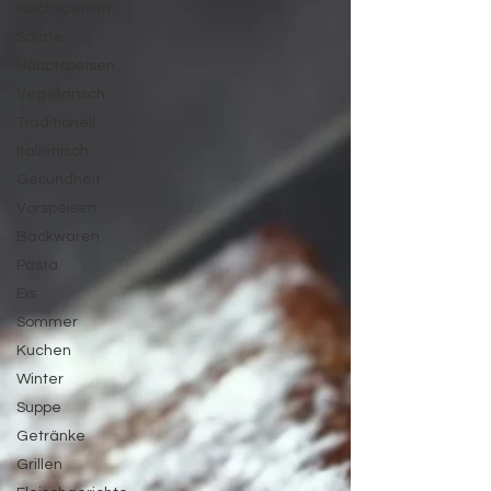
Nachspeisen
Salate
Hauptspeisen
Vegetarisch
Traditionell
Italienisch
Gesundheit
Vorspeisen
Backwaren
Pasta
Eis
Sommer
Kuchen
Winter
Suppe
Getränke
Grillen