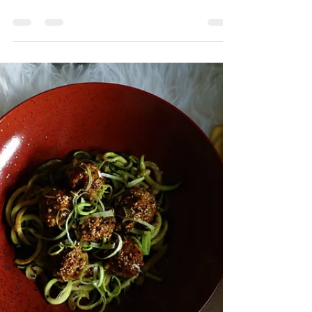
Rotkraut und
Bratkartoffeln
Zutaten für 2 Personen: 300g Kalbsleber
Schnitz 1 Prise Salz u. Pfeffer ca. 50 ml Suppe
1 TL Mehl Butterschmalz zum Anbraten 1/2
Flasche...