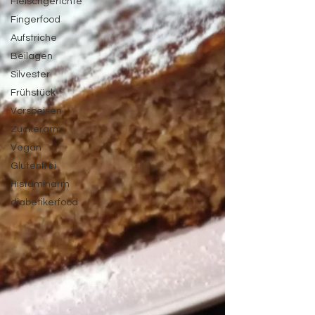
Fleischgerichte
Fingerfood
Aufstriche
Beilagen
Silvester
Frühstück
Vorspeisen
Zuckerarm
Vegan
Glutenfrei
Histaminarm
diabetikerfood