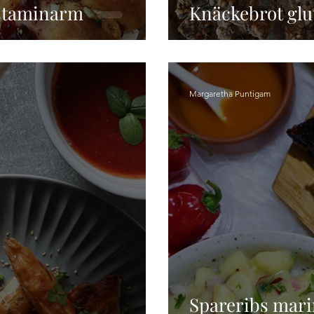
istaminarm
Knäckebrot glu
Margaretha Puntigam
Spareribs mari