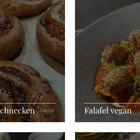
Grillen
Fleischgerichte
Fingerfood
Aufstriche
ckerarm
Vegan
Glutenfrei
schnecken
Falafel vegan