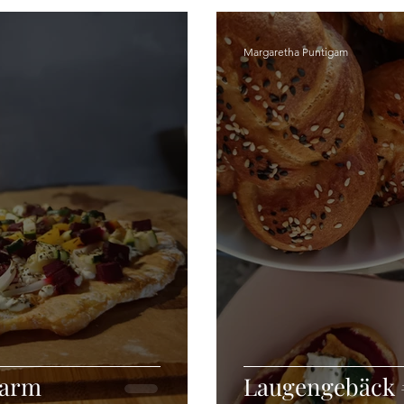
Margaretha Puntigam
narm
Laugengebäck