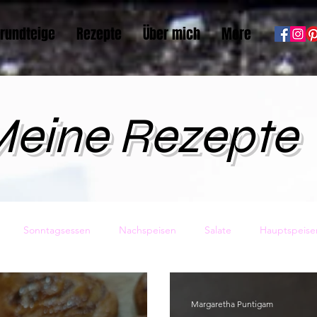
rundteige
Rezepte
Über mich
More
eine Rezepte
Sonntagsessen
Nachspeisen
Salate
Hauptspeise
sundheit
Vorspeisen
Backwaren
Pasta
Eis
Margaretha Puntigam