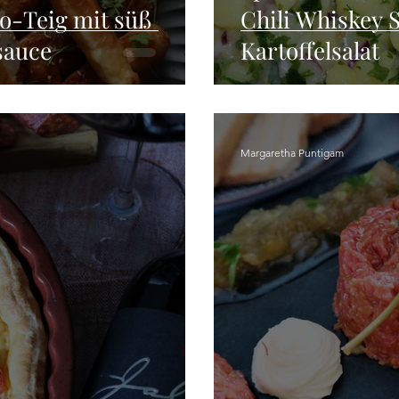
co-Teig mit süß
Chili Whiskey 
sauce
Kartoffelsalat
Margaretha Puntigam