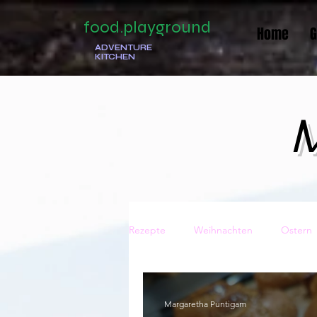
food.playground
Home
G
ADVENTURE
KITCHEN
M
Rezepte
Weihnachten
Ostern
Traditionell
Italienisch
Ge
Margaretha Puntigam