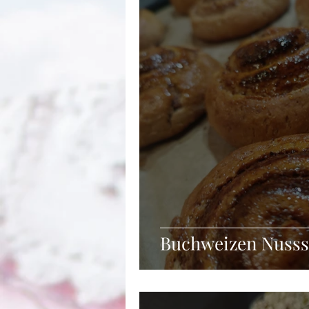
Winter
Suppe
Getränke
Frühstück
Vorspeisen
Zu
Buchweizen Nuss