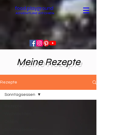
food.playground
ADVENTURE KITCHEN
Meine Rezepte
Rezepte
Sonntagsessen
Rezepte
Weihnachten
Ostern
Sonntagsessen