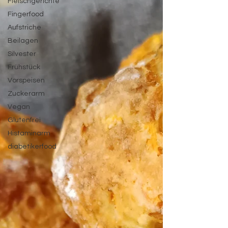
Fleischgerichte
Fingerfood
Aufstriche
Beilagen
Silvester
Frühstück
Vorspeisen
Zuckerarm
Vegan
Glutenfrei
Histaminarm
diabetikerfood