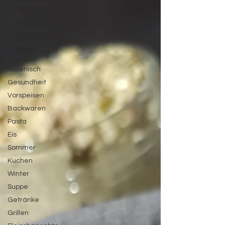
Nachspeisen
Salate
Hauptspeisen
Vegetarisch
Traditionell
Italienisch
Gesundheit
Vorspeisen
Backwaren
Pasta
Eis
Sommer
Kuchen
Winter
Suppe
Getränke
Grillen