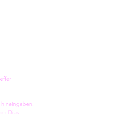
effer 
 hineingeben.
den Dips 