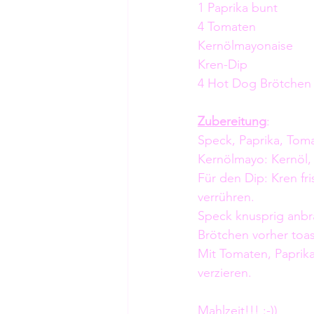
1 Paprika bunt 
4 Tomaten 
Kernölmayonaise
Kren-Dip
4 Hot Dog Brötchen
Zubereitung
:
Speck, Paprika, Toma
Kernölmayo: Kernöl, 
Für den Dip: Kren fri
verrühren. 
Speck knusprig anbrat
Brötchen vorher toa
Mit Tomaten, Paprik
verzieren. 
Mahlzeit!!! :-))