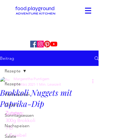
food.playground
ADVENTURE KITCHEN
Beitrag
Rezepte
Margaretha Puntigam
Rezepte
11. März 2021
1 Min. Lesezeit
Brokkoli Nuggets mit
Weihnachten
Paprika-Dip
Ostern
Zutaten:
Sonntagsessen
300g Brokkoli 
Nachspeisen
1 Ei 
1 Zwiebel
Salate