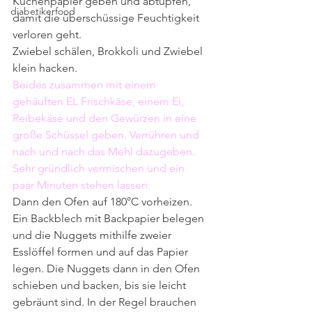
Küchenpapier geben und abtupfen, 
diabetikerfood
damit die überschüssige Feuchtigkeit 
verloren geht.
Zwiebel schälen, Brokkoli und Zwiebel 
klein hacken.
Beides zusammen mit einem 
gehäuften EL Frischkäse, einem Ei, 
Reibekäse und den Gewürzen in eine 
große Schüssel geben. Verrühren und 
nach und nach das Mehl dazugeben. 
Sehr gründlich vermischen und ein 
paar Minuten stehen lassen.
Dann den Ofen auf 180°C vorheizen. 
Ein Backblech mit Backpapier belegen 
und die Nuggets mithilfe zweier 
Esslöffel formen und auf das Papier 
legen. Die Nuggets dann in den Ofen 
schieben und backen, bis sie leicht 
gebräunt sind. In der Regel brauchen 