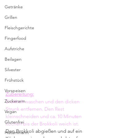
Getränke
Grillen
Fleischgerichte
Fingerfood
Aufstriche
Beilagen
Silvester
Frühstück
Vorspeisen
Zubereitung:
Zuckerarm
Brokkoli waschen und den dicken 
Strunk entfernen. Den Rest 
Vegan
kleinschneiden und ca. 10 Minuten 
Glutenfrei
kochen bis der Brokkoli weich ist. 
Den Brokkoli abgießen und auf ein 
Histaminarm