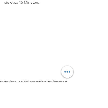
sie etwa 15 Minuten.
lecker
gesund
dip
lowcarb
brokkoli
fastfood
cheese
nuggets
paprika
Hauptspeisen
Vegetarisch
Gesundheit