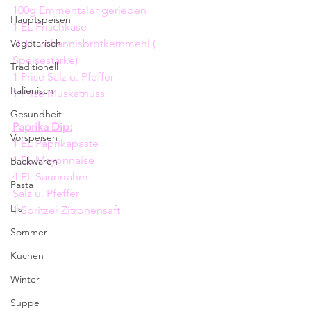
100g Emmentaler gerieben
Hauptspeisen
1 EL Frischkäse
Vegetarisch
 1 TL Johannisbrotkernmehl ( 
Speisestärke)
Traditionell
1 Prise Salz u. Pfeffer
Italienisch
1 Prise Muskatnuss
Gesundheit
Paprika Dip:
Vorspeisen
1 EL Paprikapaste
1 EL Mayonnaise 
Backwaren
4 EL Sauerrahm
Pasta
Salz u. Pfeffer
Eis
1 Spritzer Zitronensaft
Sommer
Kuchen
Winter
Suppe