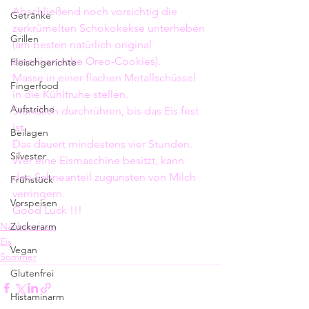
Abschließend noch vorsichtig die 
Getränke
zerkrümelten Schokokekse unterheben 
Grillen
(am besten natürlich original 
amerikanische Oreo-Cookies).
Fleischgerichte
Masse in einer flachen Metallschüssel 
Fingerfood
in die Kühltruhe stellen. 
Aufstriche
Stündlich durchrühren, bis das Eis fest 
ist. 
Beilagen
Das dauert mindestens vier Stunden. 
Silvester
Wer eine Eismaschine besitzt, kann 
den Sahneanteil zugunsten von Milch 
Frühstück
verringern.
Vorspeisen
Good Luck !!! 
Zuckerarm
Nachspeisen
Eis
Vegan
Sommer
Glutenfrei
Histaminarm