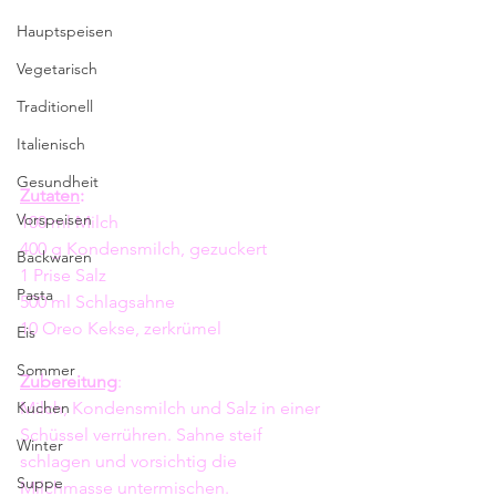
Hauptspeisen
Vegetarisch
Traditionell
Italienisch
Gesundheit
Zutaten
:
Vorspeisen
100 ml Milch
400 g Kondensmilch, gezuckert
Backwaren
1 Prise Salz
Pasta
500 ml Schlagsahne
10 Oreo Kekse, zerkrümel
Eis
Sommer
Zubereitung
:
Kuchen
Milch, Kondensmilch und Salz in einer 
Schüssel verrühren. Sahne steif 
Winter
schlagen und vorsichtig die 
Suppe
Milchmasse untermischen. 