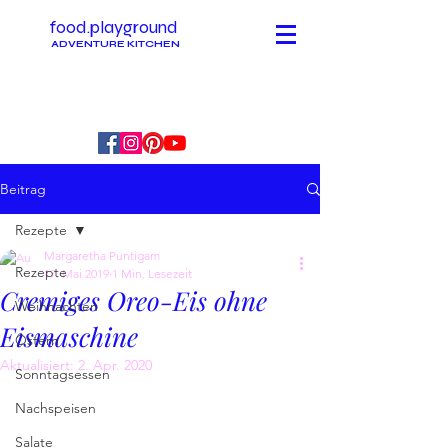
food.playground
ADVENTURE KITCHEN
Beitrag
Rezepte
Margaretha Puntigam
Rezepte
17. Mai 2019
1 Min. Lesezeit
Cremiges Oreo-Eis ohne
Weihnachten
Eismaschine
Ostern
Aktualisiert:
2. Apr. 2020
Sonntagsessen
Nachspeisen
Salate