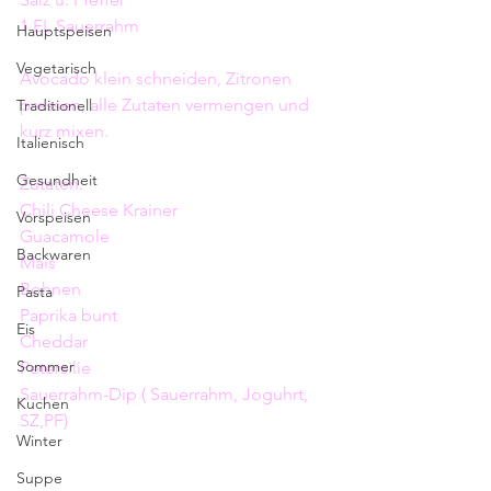
1 EL Sauerrahm
Hauptspeisen
Vegetarisch
Avocado klein schneiden, Zitronen 
pressen, alle Zutaten vermengen und 
Traditionell
kurz mixen. 
Italienisch
Gesundheit
Zutaten: 
Chili Cheese Krainer 
Vorspeisen
Guacamole
Backwaren
Mais
Bohnen
Pasta
Paprika bunt
Eis
Cheddar 
Sommer
Petersilie 
Sauerrahm-Dip ( Sauerrahm, Joguhrt, 
Kuchen
SZ,PF) 
Winter
Suppe