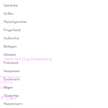
Getränke
Grillen
Fleischgerichte
Fingerfood
Aufstriche
Beilagen
Silvester
siehe Hot Dog Zubereitung 
Frühstück
Vorspeisen
Hauptspeisen
Zuckerarm
Sommer
Grillen
Vegan
Glutenfrei
Histaminarm