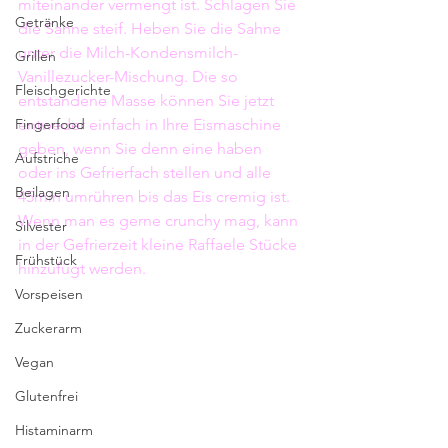
miteinander vermengt ist. Schlagen Sie 
Getränke
die Sahne steif. Heben Sie die Sahne 
unter die Milch-Kondensmilch-
Grillen
Vanillezucker-Mischung. Die so 
Fleischgerichte
entstandene Masse können Sie jetzt 
Fingerfood
entweder einfach in Ihre Eismaschine 
geben, wenn Sie denn eine haben 
Aufstriche
oder ins Gefrierfach stellen und alle 
Beilagen
45min umrühren bis das Eis cremig ist. 
Wenn man es gerne crunchy mag, kann 
Silvester
in der Gefrierzeit kleine Raffaele Stücke 
Frühstück
hinzufügt werden. 
Vorspeisen
Zuckerarm
Vegan
Glutenfrei
Histaminarm