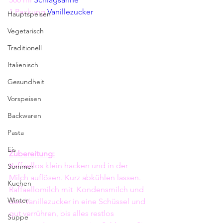
1 Packung 
Vanillezucker
Hauptspeisen
Vegetarisch
Traditionell
Italienisch
Gesundheit
Vorspeisen
Backwaren
Pasta
Eis
Zubereitung:
Raffaellos klein hacken und in der 
Sommer
Milch auflösen. Kurz abkühlen lassen. 
Kuchen
Raffaellomilch mit  Kondensmilch und 
Winter
den Vanillezucker in eine Schüssel und 
gut verrühren, bis alles restlos 
Suppe