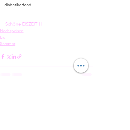
diabetikerfood
Schöne EISZEIT !!! 
Nachspeisen
Eis
Sommer
Alle ansehen
Aktuelle Beiträge