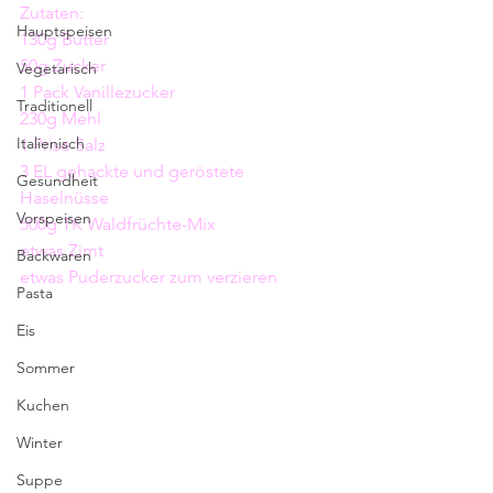
Zutaten:
Hauptspeisen
130g Butter
50g Zucker
Vegetarisch
1 Pack Vanillezucker
Traditionell
230g Mehl
Italienisch
1 Prise Salz
3 EL gehackte und geröstete 
Gesundheit
Haselnüsse
Vorspeisen
500g TK Waldfrüchte-Mix
etwas Zimt
Backwaren
etwas Puderzucker zum verzieren
Pasta
Eis
Sommer
Kuchen
Winter
Suppe