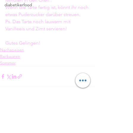
Minuten in den Ofen .
diabetikerfood
Wenn die Tarte fertig ist, könnt ihr noch 
etwas Puderzucker darüber streuen.
Ps. Das Tarte noch lauwarm mit 
Vanilleeis und Zimt servieren!
Gutes Gelingen!
Nachspeisen
Backwaren
Sommer
Alle ansehen
Aktuelle Beiträge