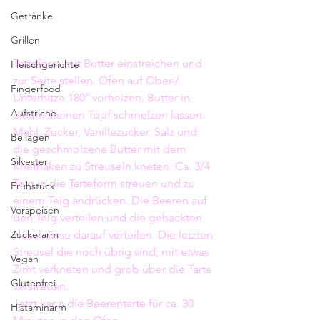
Getränke
Grillen
Tarteform mit Butter einstreichen und 
Fleischgerichte
zur Seite stellen. Ofen auf Ober-/ 
Fingerfood
Unterhitze 180° vorheizen. Butter in 
Aufstriche
einem kleinen Topf schmelzen lassen. 
Mehl, Zucker, Vanillezucker, Salz und 
Beilagen
die geschmolzene Butter mit dem 
Silvester
Knethaken zu Streuseln kneten. Ca. 3/4 
Teig in die Tarteform streuen und zu 
Frühstück
einem Teig andrücken. Die Beeren auf 
Vorspeisen
den Teig verteilen und die gehackten 
Zuckerarm
Haselnüsse darauf verteilen. Die letzten 
Streusel die noch übrig sind, mit etwas 
Vegan
Zimt verkneten und grob über die Tarte 
Glutenfrei
verstreuen.
Jetzt kann die Beerentarte für ca. 30 
Histaminarm