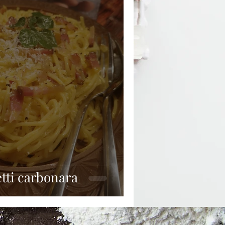
Beilagen
Silvester
etti carbonara