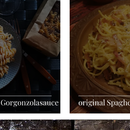
Grillen
Fleischgerichte
Fingerfood
Aufstriche
ckerarm
Vegan
Glutenfrei
 Gorgonzolasauce
original Spagh