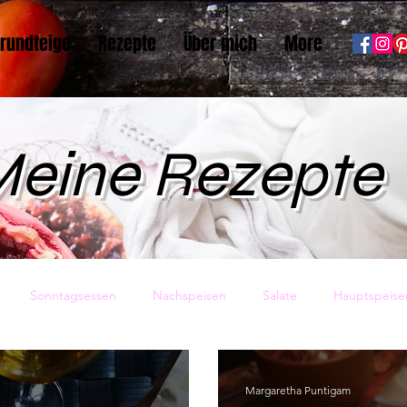
rundteige
Rezepte
Über mich
More
eine Rezepte
Sonntagsessen
Nachspeisen
Salate
Hauptspeise
sundheit
Vorspeisen
Backwaren
Pasta
Eis
Margaretha Puntigam