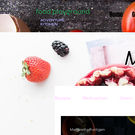
food.playground
Home
G
ADVENTURE
KITCHEN
M
Rezepte
Weihnachten
Ostern
Traditionell
Italienisch
Ge
Margaretha Puntigam