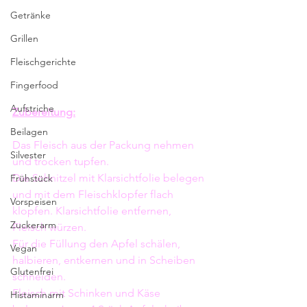
Getränke
Grillen
Fleischgerichte
Fingerfood
Aufstriche
Zubereitung:
Beilagen
Das Fleisch aus der Packung nehmen 
Silvester
und trocken tupfen.
Die Schnitzel mit Klarsichtfolie belegen 
Frühstück
und mit dem Fleischklopfer flach 
Vorspeisen
klopfen. Klarsichtfolie entfernen, 
Zuckerarm
Fleisch würzen.
Für die Füllung den Apfel schälen, 
Vegan
halbieren, entkernen und in Scheiben 
Glutenfrei
schneiden.
Fleisch mit Schinken und Käse 
Histaminarm