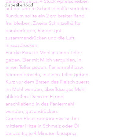
belegen. Je ca. 4 Stück Apfelscheiben 
diabetikerfood
auf die untere Schnitzelhälfte verteilen. 
Rundum sollte ein 2 cm breiter Rand 
frei bleiben. Zweite Schnitzelhälfte 
darüberlegen, Ränder gut 
zusammendrücken und die Luft 
hinausdrücken.
Für die Panade Mehl in einen Teller 
geben. Eier mit Milch verquirlen, in 
einen Teller geben. Paniermehl bzw. 
Semmelbröseln, in einen Teller geben.
Kurz vor dem Braten das Fleisch zuerst 
im Mehl wenden, überflüssiges Mehl 
abklopfen. Dann im Ei und 
anschließend in das Paniermehl 
wenden, gut andrücken. 
Cordon Bleus portionenweise bei 
mittlerer Hitze in Schmalz oder Öl 
beidseitig je 4 Minuten knusprig 