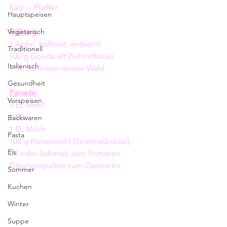
Salz u. Pfeffer 
Hauptspeisen
Vegetarisch
Füllung:
1 Apfel, halbiert, entkernt
Traditionell
100 g Gouda alt (Schnittkäse)
Italienisch
4 St. Schinken deiner Wahl 
Gesundheit
Panade:
Vorspeisen
3 EL Mehl
2 Eier
Backwaren
1 EL Milch
Pasta
100 g Paniermehl (Semmelbrösel)
Eis
Öl oder Schmalz zum Frittieren 
Zitronenspalten zum Garnieren
Sommer
Kuchen
Winter
Suppe