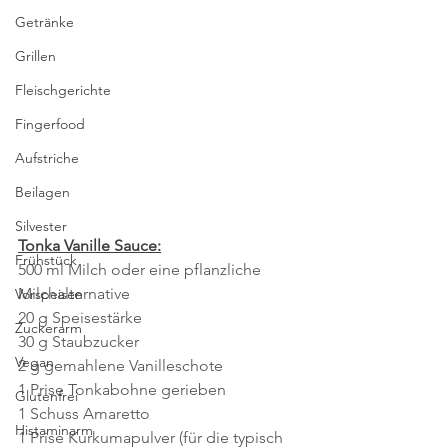
Getränke
Grillen
Fleischgerichte
Fingerfood
Aufstriche
Beilagen
Silvester
Tonka Vanille Sauce:
Frühstück
500 ml Milch oder eine pflanzliche 
Milchalternative
Vorspeisen
20 g Speisestärke
Zuckerarm
30 g Staubzucker
Vegan
2 g gemahlene Vanilleschote
1 Prise Tonkabohne gerieben
Glutenfrei
1 Schuss Amaretto 
Histaminarm
1 Prise Kurkumapulver (für die typisch 