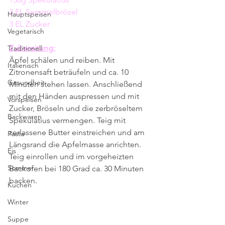
3 EL Semmelbrösel
Hauptspeisen
3 EL Zucker
Vegetarisch
Zubereitung:
Traditionell
Äpfel schälen und reiben. Mit 
Italienisch
Zitronensaft beträufeln und ca. 10 
Gesundheit
Minuten stehen lassen. Anschließend 
mit den Händen auspressen und mit 
Vorspeisen
Zucker, Bröseln und die zerbröseltem 
Backwaren
Spekulatius vermengen. Teig mit 
zerlassene Butter einstreichen und am 
Pasta
Längsrand die Apfelmasse anrichten. 
Eis
Teig einrollen und im vorgeheizten 
Sommer
Backofen bei 180 Grad ca. 30 Minuten 
backen.
Kuchen
Winter
Suppe