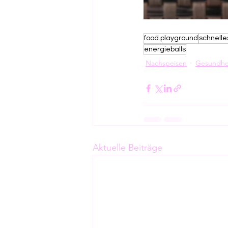
food.playground
schnelle
energieballs
Nachspeisen
Gesundhe
Aktuelle Beiträge