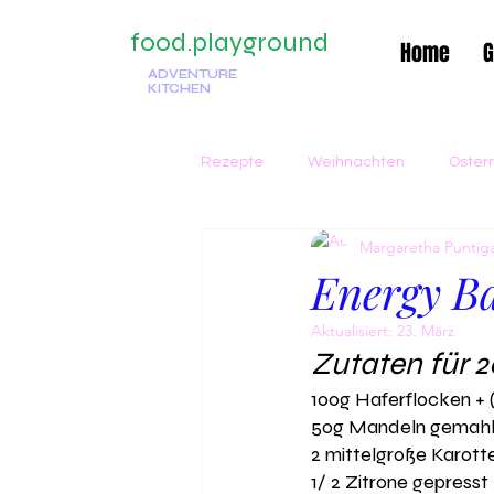
food.playground
Home
G
ADVENTURE
KITCHEN
Rezepte
Weihnachten
Oster
Margaretha Punti
Traditionell
Italienisch
G
Energy Ba
Aktualisiert:
23. März
Kuchen
Winter
Suppe
Zutaten für 2
100g Haferflocken + 
50g Mandeln gemahl
Beilagen
Silvester
Früh
2 mittelgroße Karotte
1/ 2 Zitrone gepresst 