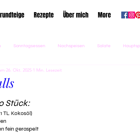
rundteige
Rezepte
Über mich
More
n
Sonntagsessen
Nachspeisen
Salate
Hauptsp
gam
26. Okt. 2025
1 Min. Lesezeit
esundheit
Vorspeisen
Backwaren
Pasta
Eis
lls
Getränke
Grillen
Fleischgerichte
Fingerfood
0 Stück: 
(1 TL Kokosöl)
en 
stück
Vorspeisen
Zuckerarm
Vegan
Glutenfre
n fein geraspelt