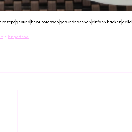
s rezept
gesund
bewusstessen
gesundnaschen
einfach backen
delic
it
Fingerfood