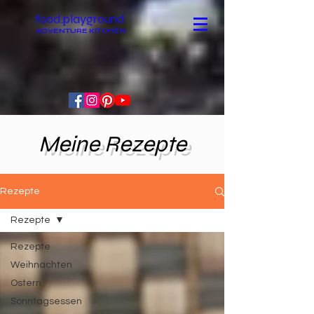
food.playground
ADVENTURE KITCHEN
Meine Rezepte
Rezepte
Rezepte
Rezepte
Weihnachten
Ostern
Sonntagsessen