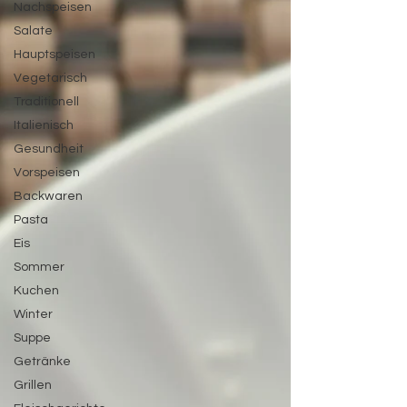
Nachspeisen
Salate
Hauptspeisen
Vegetarisch
Traditionell
Italienisch
Gesundheit
Vorspeisen
Backwaren
Pasta
Eis
Sommer
Kuchen
Winter
Suppe
Getränke
Grillen