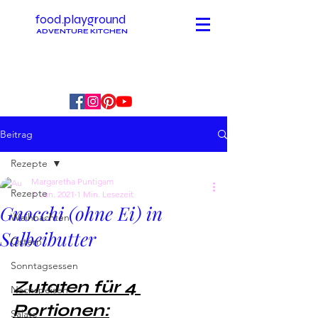
food.playground
ADVENTURE KITCHEN
Beitrag
Rezepte
Margaretha Puntigam
Rezepte
3. Jan. 2021
1 Min. Lesezeit
Gnocchi (ohne Ei) in
Weihnachten
Salbeibutter
Ostern
Sonntagsessen
Zutaten für 4 
Nachspeisen
Portionen:
Salate