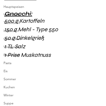
Hauptspeisen
Gnocchi:
Vegetarisch
500 g Kartoffeln
Traditionell
150 g Mehl - Type 550
Italienisch
50 g Dinkelgrieß
Gesundheit
1 TL Salz
Vorspeisen
1 Prise Muskatnuss 
Backwaren
Pasta
Eis
Sommer
Kuchen
Winter
Suppe