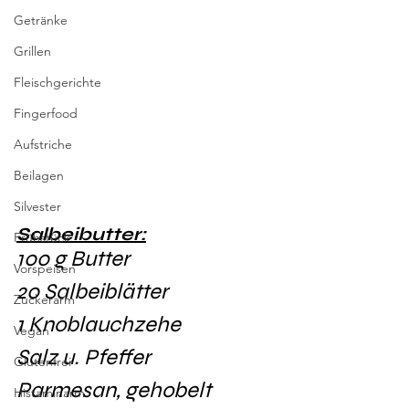
Getränke
Grillen
Fleischgerichte
Fingerfood
Aufstriche
Beilagen
Silvester
Salbeibutter:
Frühstück
100 g Butter
Vorspeisen
20 Salbeiblätter
Zuckerarm
1 Knoblauchzehe
Vegan
Salz u. Pfeffer 
Glutenfrei
Parmesan, gehobelt
Histaminarm