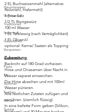
2 EL Buchweizenmehl (alternative: 
Hauptspeisen
Reismehl, Hafermehl) 
Vegetarisch
1 Prise Salz 
1/2 TL Brotgewürz
Traditionell
100 ml Wasser 
Italienisch
1 EL Tafelessig (nach Verträglichkeit)
1 EL Olivenöl 
Gesundheit
optional: Kerne/ Saaten als Topping
Vorspeisen
Zubereitung
:
Backwaren
Backrohr auf 180 Grad vorheizen.
Pasta
Hirse und Chiasamen über Nacht in 
Eis
Wasser separat einweichen. 
Die Hirse abseihen und mit 100ml 
Sommer
Wasser pürieren. 
Kuchen
Alle restlichen Zutaten zufügen und 
verrühren. (ziemlich flüssig) 
Winter
In eine befette Form geben (Silikon, 
Suppe
Brotform) und 30 Minuten backen. 