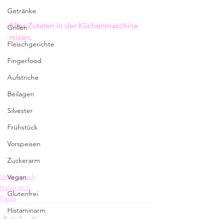
Getränke
Alles Zutaten in der Küchenmaschine 
Grillen
mixen.
Fleischgerichte
Fingerfood
Aufstriche
Beilagen
Silvester
Frühstück
Vorspeisen
Zuckerarm
Vegetarisch
Vegan
Italienisch
Glutenfrei
Pasta
Histaminarm