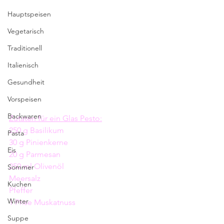
Hauptspeisen
Vegetarisch
Traditionell
Italienisch
Gesundheit
Vorspeisen
Backwaren
Zutaten für ein Glas Pesto:
250 g Basilikum
Pasta
30 g Pinienkerne
Eis
20 g Parmesan
250 ml Olivenöl
Sommer
Meersalz
Kuchen
Pfeffer 
Winter
1 Prise Muskatnuss
Suppe