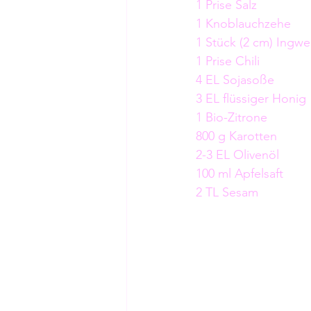
1 Prise Salz
1 Knoblauchzehe
1 Stück (2 cm) Ingwe
1 Prise Chili
4 EL Sojasoße
3 EL flüssiger Honig
1 Bio-Zitrone
800 g Karotten
2-3 EL Olivenöl
100 ml Apfelsaft
2 TL Sesam