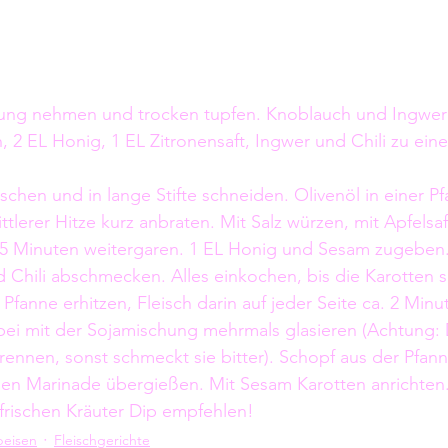
ung nehmen und trocken tupfen. Knoblauch und Ingwer 
 2 EL Honig, 1 EL Zitronensaft, Ingwer und Chili zu ein
schen und in lange Stifte schneiden. Olivenöl in einer Pf
ttlerer Hitze kurz anbraten. Mit Salz würzen, mit Apfelsa
 5 Minuten weitergaren. 1 EL Honig und Sesam zugeben. 
nd Chili abschmecken. Alles einkochen, bis die Karotten 
 Pfanne erhitzen, Fleisch darin auf jeder Seite ca. 2 Minu
bei mit der Sojamischung mehrmals glasieren (Achtung:
brennen, sonst schmeckt sie bitter). Schopf aus der Pfa
gen Marinade übergießen. Mit Sesam Karotten anrichten
frischen Kräuter Dip empfehlen!
peisen
Fleischgerichte