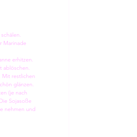
schälen. 
er Marinade 
anne erhitzen. 
ft ablöschen. 
Mit restlichen 
schön glänzen.
ten (je nach 
 Die Sojasoße 
nne nehmen und 
.