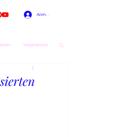
Anmelden
eisen
Vegetarisch
Sommer
sierten
Aufstriche
i