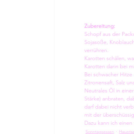
Zubereitung:
Schopf aus der Pack
Sojasoße, Knoblauch,
verrühren.
Karotten schälen, wa
Karotten darin bei mi
Bei schwacher Hitze
Zitronensaft, Salz u
Neutrales Öl in einer
Stärke) anbraten, da
darf dabei nicht ver
mit der überschüssi
Dazu kann ich einen 
Sonntagsessen
Haupts