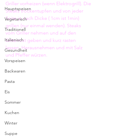
Griller vorheizen (wenn Elektrogrill). Die 
Hauptspeisen
Steaks trockentupfen und von jeder 
Seite je nach Dicke ( 1cm ist 1min)  
Vegetarisch
grillen (nur einmal wenden). Steaks 
Traditionell
vom Griller nehmen und auf den 
Italienisch
Gitterrost geben und kurz rasten 
lassen. Herausnehmen und mit Salz 
Gesundheit
und Pfeffer würzen.
Vorspeisen
Backwaren
Pasta
Eis
Sommer
Kuchen
Winter
Suppe