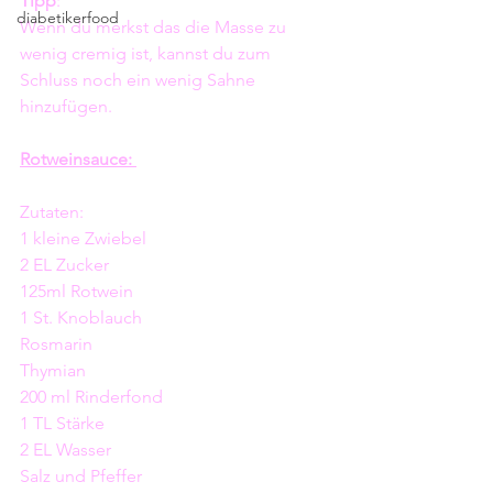
Tipp
:
diabetikerfood
Wenn du merkst das die Masse zu 
wenig cremig ist, kannst du zum 
Schluss noch ein wenig Sahne 
hinzufügen. 
Rotweinsauce: 
Zutaten: 
1 kleine Zwiebel 
2 EL Zucker
125ml Rotwein
1 St. Knoblauch 
Rosmarin 
Thymian 
200 ml Rinderfond
1 TL Stärke 
2 EL Wasser
Salz und Pfeffer  