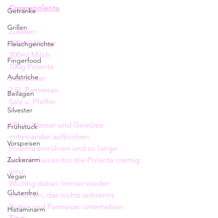
Cremepolenta
Getränke
Grillen
Zutaten: 
300ml Wasser
Fleischgerichte
300ml Milch 
Fingerfood
100g Polenta
Aufstriche
2 EL Butter
2 EL Parmesan 
Beilagen
Salz u. Pfeffer
Silvester
Milch, Wasser und Gewürze 
Frühstück
miteinander aufkochen. 
Vorspeisen
Polenta einrühren und so lange 
Zuckerarm
köcheln lassen bis die Polenta cremig 
wird. 
Vegan
Wichtig dabei: Immer wieder 
Glutenfrei
umrühren, das nichts anbrennt. 
Butter und Parmesan unterheben. 
Histaminarm