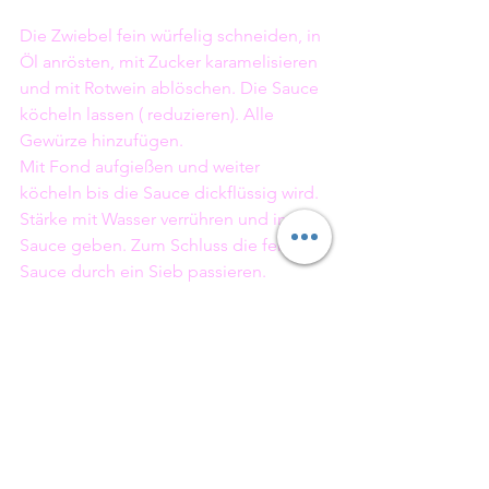
Die Zwiebel fein würfelig schneiden, in 
Öl anrösten, mit Zucker karamelisieren 
und mit Rotwein ablöschen. Die Sauce 
köcheln lassen ( reduzieren). Alle 
Gewürze hinzufügen. 
Mit Fond aufgießen und weiter 
köcheln bis die Sauce dickflüssig wird. 
Stärke mit Wasser verrühren und in die 
Sauce geben. Zum Schluss die fertige 
Sauce durch ein Sieb passieren. 
Sonntagsessen
Hauptspeisen
Grillen