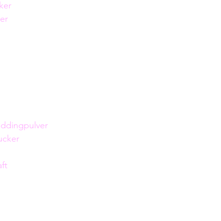
cker
er
uddingpulver
zucker
ft 