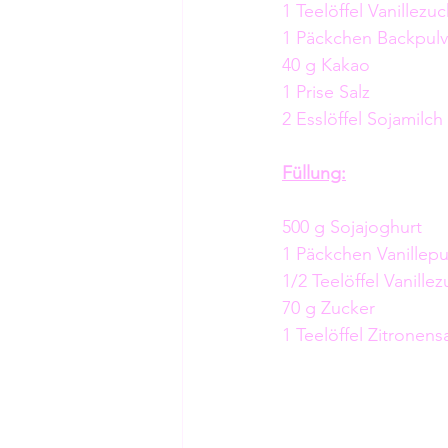
1 Teelöffel Vanillezu
1 Päckchen Backpulv
40 g Kakao
1 Prise Salz
2 Esslöffel Sojamilch
Füllung:
500 g Sojajoghurt
1 Päckchen Vanillep
1/2 Teelöffel Vanille
70 g Zucker
1 Teelöffel Zitronensa