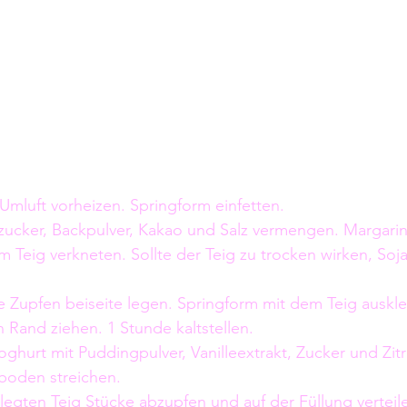
Umluft vorheizen. Springform einfetten.
ezucker, Backpulver, Kakao und Salz vermengen. Margarin
 Teig verkneten. Sollte der Teig zu trocken wirken, Soja
ie Zupfen beiseite legen. Springform mit dem Teig auskl
 Rand ziehen. 1 Stunde kaltstellen.
oghurt mit Puddingpulver, Vanilleextrakt, Zucker und Zitr
gboden streichen.
egten Teig Stücke abzupfen und auf der Füllung verteile