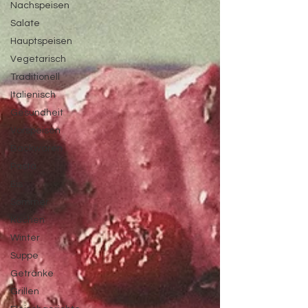
Nachspeisen
Salate
Hauptspeisen
Vegetarisch
Traditionell
Italienisch
Gesundheit
Vorspeisen
Backwaren
Pasta
Eis
Sommer
Kuchen
Winter
Suppe
Getränke
Grillen