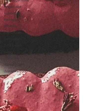
Fleischgerichte
Fingerfood
Aufstriche
Beilagen
Silvester
Frühstück
Vorspeisen
Zuckerarm
Vegan
Glutenfrei
Histaminarm
diabetikerfood