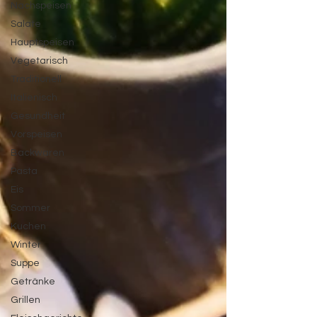
Nachspeisen
Salate
Hauptspeisen
Vegetarisch
Traditionell
Italienisch
Gesundheit
Vorspeisen
Backwaren
Pasta
Eis
Sommer
Kuchen
Winter
Suppe
Getränke
Grillen