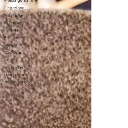
Fleischgerichte
Fingerfood
Aufstriche
Beilagen
Silvester
Frühstück
Vorspeisen
Zuckerarm
Vegan
Glutenfrei
Histaminarm
diabetikerfood