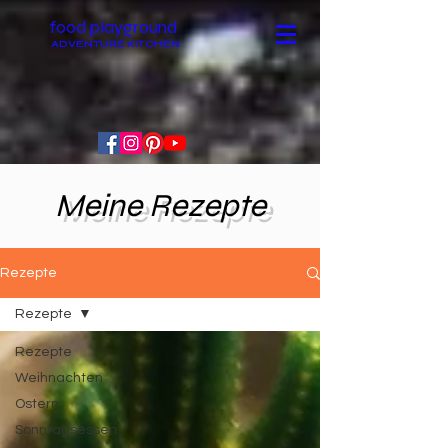
food.playground
ADVENTURE KITCHEN
Meine Rezepte
Rezepte
Rezepte
Rezepte
Weihnachten
Ostern
Sonntagsessen