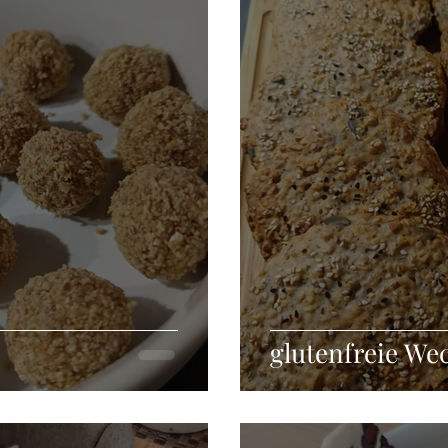
Grillen
Fleischgerichte
Fingerfood
Aufstriche
ckerarm
Vegan
Glutenfrei
glutenfreie We