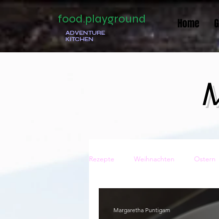
food.playground
Home
G
ADVENTURE
KITCHEN
M
Rezepte
Weihnachten
Ostern
Traditionell
Italienisch
Ge
Margaretha Puntigam