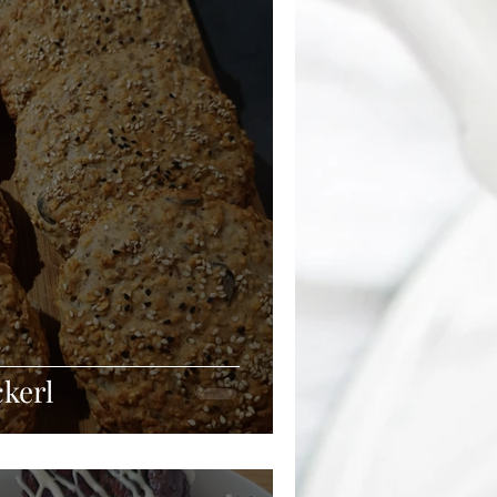
Beilagen
Silvester
ckerl