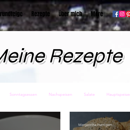
rundteige
Rezepte
Über mich
More
eine Rezepte
Sonntagsessen
Nachspeisen
Salate
Hauptspeise
sundheit
Vorspeisen
Backwaren
Pasta
Eis
Margaretha Puntigam