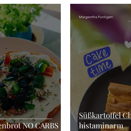
Margaretha Puntigam
Süßkartoffel C
enbrot NO CARBS
histaminarm