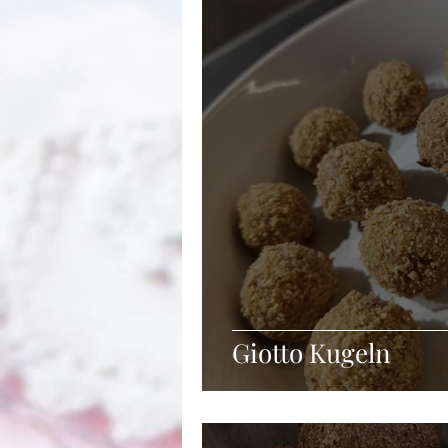
Winter
Suppe
Getränke
Frühstück
Vorspeisen
Zu
Giotto Kugeln