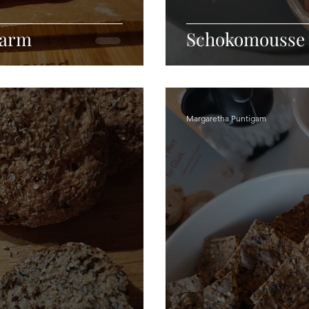
narm
Schokomousse
Margaretha Puntigam