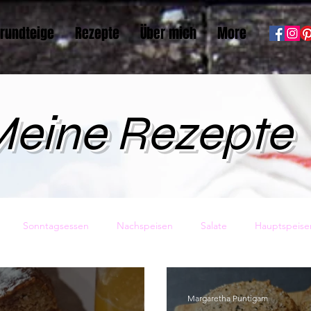
rundteige
Rezepte
Über mich
More
eine Rezepte
Sonntagsessen
Nachspeisen
Salate
Hauptspeise
sundheit
Vorspeisen
Backwaren
Pasta
Eis
Margaretha Puntigam