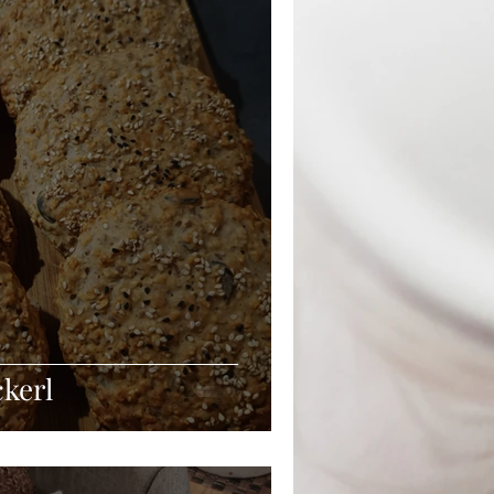
Beilagen
Silvester
ckerl