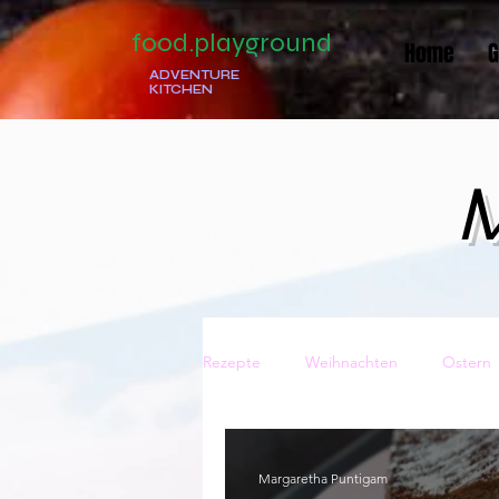
food.playground
Home
G
ADVENTURE
KITCHEN
M
Rezepte
Weihnachten
Ostern
Traditionell
Italienisch
Ge
Margaretha Puntigam