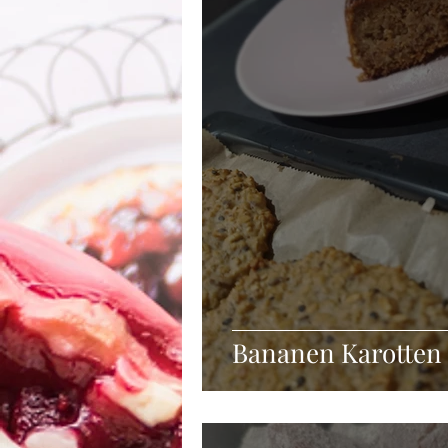
Winter
Suppe
Getränke
Frühstück
Vorspeisen
Zu
Bananen Karotten 