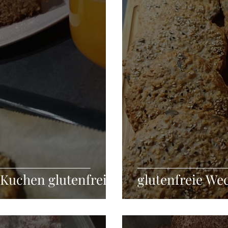
Grillen
Fleischgerichte
Fingerfood
Aufstriche
ckerarm
Vegan
Glutenfrei
Kuchen glutenfrei
glutenfreie We