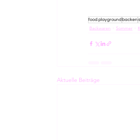
food.playground
backen
Backwaren
Sommer
Aktuelle Beiträge