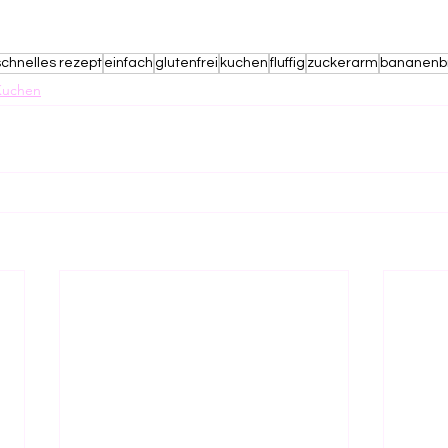
schnelles rezept
einfach
glutenfrei
kuchen
fluffig
zuckerarm
bananenb
Kuchen