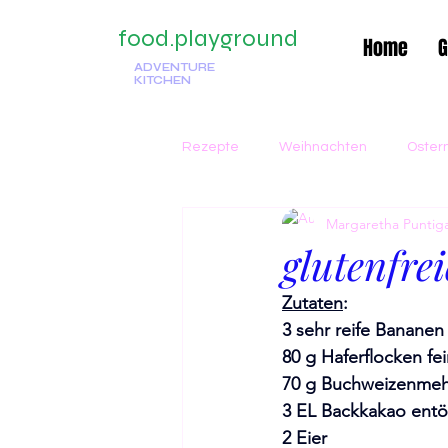
food.playground
Home
G
ADVENTURE
KITCHEN
Rezepte
Weihnachten
Oster
Margaretha Punti
Traditionell
Italienisch
G
glutenfr
Zutaten
: 
Kuchen
Winter
Suppe
3 sehr reife Bananen
80 g Haferflocken fe
70 g Buchweizenmeh
Beilagen
Silvester
Früh
3 EL Backkakao entöl
2 Eier