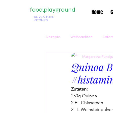
food.playground
Home
G
ADVENTURE
KITCHEN
Rezepte
Weihnachten
Oster
Margaretha Punti
Traditionell
Italienisch
G
Quinoa Br
#histami
Kuchen
Winter
Suppe
Zutaten:
250g Quinoa
Beilagen
Silvester
Früh
2 EL Chiasamen
2 TL Weinsteinpulver