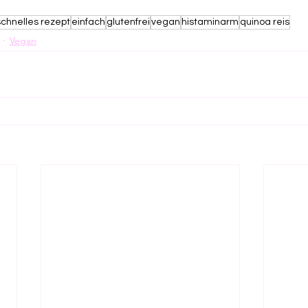
schnelles rezept
einfach
glutenfrei
vegan
histaminarm
quinoa reis
Vegan